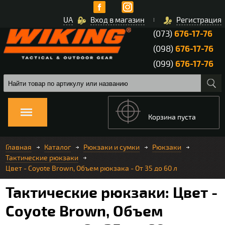
UA
Вход в магазин
Регистрация
(073)
676-17-76
(098)
676-17-76
(099)
676-17-76
Корзина пуста
Главная
Каталог
Рюкзаки и сумки
Рюкзаки
Тактические рюкзаки
Цвет - Coyote Brown, Объем рюкзака - От 35 до 60 л
Тактические рюкзаки: Цвет -
Coyote Brown, Объем