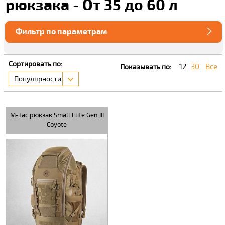
рюкзака - От 35 до 60 л
Фильтр по параметрам
Сортировать по:
12
30
Все
Показывать по:
Популярности
M-Tac рюкзак Small Elite Gen.III
Coyote