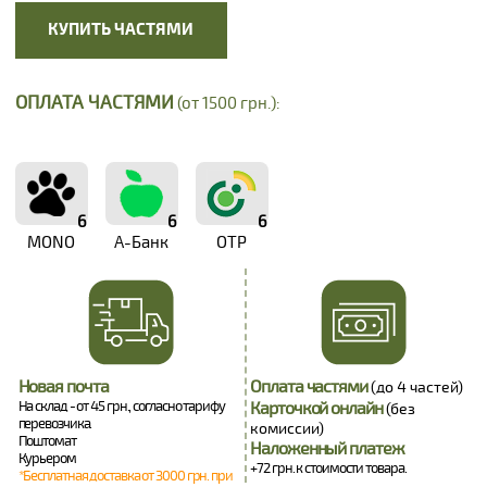
КУПИТЬ ЧАСТЯМИ
ОПЛАТА ЧАСТЯМИ
(от 1500 грн.):
6
6
6
MONO
А-Банк
OTP
Новая почта
Оплата частями
(до 4 частей)
На склад - от 45 грн., согласно тарифу
Карточкой онлайн
(без
перевозчика.
комиссии)
Поштомат
Наложенный платеж
Курьером
+72 грн. к стоимости товара.
*Бесплатная доставка от 3000 грн. при