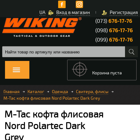
UA
Вход в магазин
Регистрация
(073)
676-17-76
(098)
676-17-76
(099)
676-17-76
Корзина пуста
Главная
Каталог
Одежда
Свитера, флисы
M-Tac кофта флисовая Nord Polartec Dark Grey
M-Tac кофта флисовая
Nord Polartec Dark
Grey