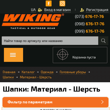
UA
Вход в магазин
Регистрация
(073)
676-17-76
(098)
676-17-76
(099)
676-17-76
Корзина пуста
Главная
Каталог
Одежда
Головные уборы
Шапки
Материал - Шерсть
Шапки: Материал - Шерсть
Фильтр по параметрам