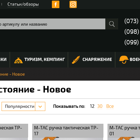
Статьи/обзоры
(073)
(098
(099)
МКИ
ТУРИЗМ, КЕМПИНГ
СНАРЯЖЕНИЕ
ВОЕ
яние - Новое
стояние - Новое
12
30
Все
Популярности
Показывать по:
ческая TP-
M-TAC ручка тактическая TP-
M-TAC ручка 
17
01