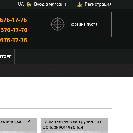
UA
Вход в магазин
Регистрация
676-17-76
Корзина пуста
)
676-17-76
676-17-76
НТОРГ
тактическая TP-
Fenix тактическая ручка Т6 с
фонариком черная