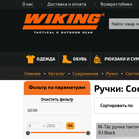
О нас
Доставка и оплата
Возврат/обмен
ОДЕЖДА
ОБУВЬ
РЮКЗАКИ И СУ
Главная
Каталог
Снаряжение
Ручки
Состо
Ручки: Со
Фильтр по параметрам
Очистить фильтр
Сортировать по:
ЦЕНА
-
ОК
M-Tac ручка такти
93 Black