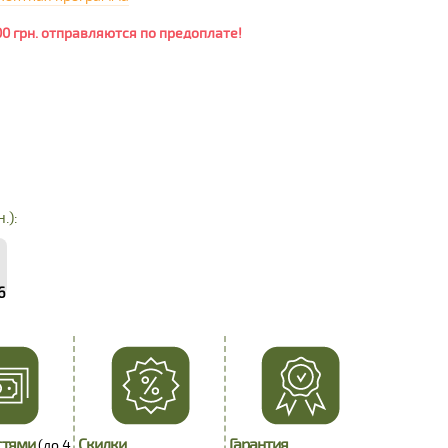
00 грн. отправляются по предоплате!
.):
6
стями
Скидки
Гарантия
(до 4