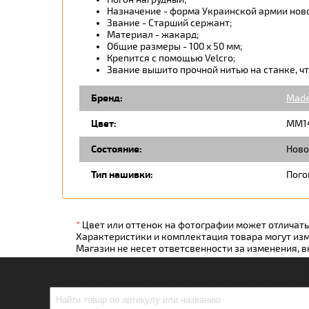
Назначение - форма Украинской армии новог
Звание - Старший сержант;
Материал - жакард;
Общие размеры - 100 х 50 мм;
Крепится с помощью Velcro;
Звание вышито прочной нитью на станке, чт
Бренд:
Made
Цвет:
ММ1
Состояние:
Ново
Тип нашивки:
Пого
*
Цвет или оттенок на фотографии может отличатьс
Характеристики и комплектация товара могут из
Магазин не несет ответсвенности за изменения, 