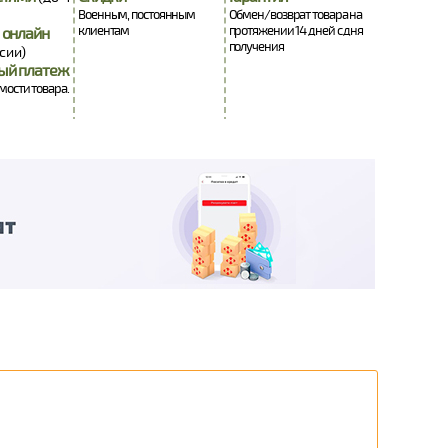
Военным, постоянным
Обмен/возврат товара на
клиентам
протяжении 14 дней с дня
 онлайн
получения
сии)
ый платеж
имости товара.