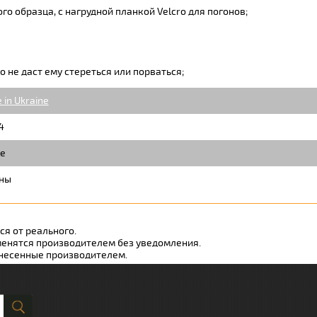
о образца, с нагрудной планкой Velcro для погонов;
о не даст ему стереться или порваться;
 in Ukraine
4
е
ны
я от реального.
менятся производителем без уведомления.
внесенные производителем.