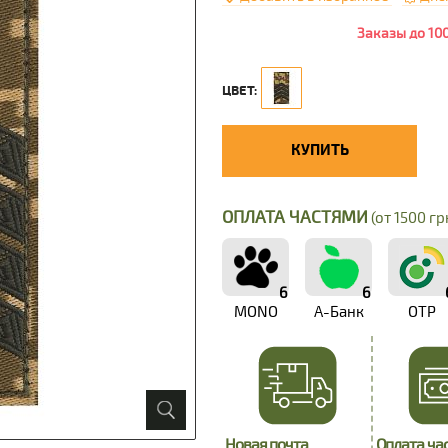
Заказы до 10
ЦВЕТ:
КУПИТЬ
ОПЛАТА ЧАСТЯМИ
(от 1500 грн
6
6
MONO
А-Банк
OTP
Новая почта
Оплата ча