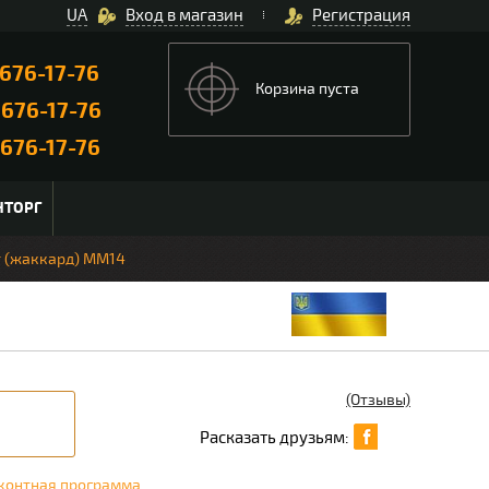
UA
Вход в магазин
Регистрация
676-17-76
Корзина пуста
)
676-17-76
676-17-76
НТОРГ
т (жаккард) MM14
(Отзывы)
Расказать друзьям:
контная программа