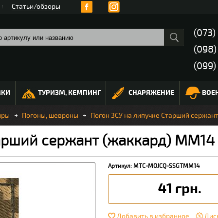
Статьи/обзоры
(073)
(098
(099)
МКИ
ТУРИЗМ, КЕМПИНГ
СНАРЯЖЕНИЕ
ВОЕ
иры
Погоны, шевроны
Погон ЗСУ на липучке Старший сержан
тарший сержант (жаккард) MM14
Артикул: MTC-MOJCQ-SSGTMM14
41 грн.
Добавить в избранное
Дис