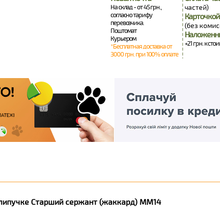
На склад - от 45 грн.,
частей)
согласно тарифу
Карточкой
перевозчика.
(без комис
Поштомат
Наложенн
Курьером
+21 грн. к сто
*Бесплатная доставка от
3000 грн. при 100% оплате
 липучке Старший сержант (жаккард) MM14