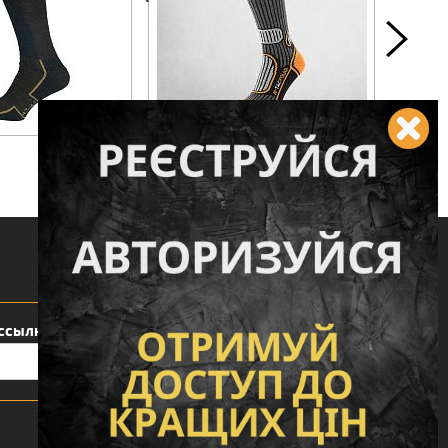
386 грн.
318 гр
КУПИТЬ
КУПИТЬ
Следите за нами:
ссылку:
Понравился наш интернет магазин?