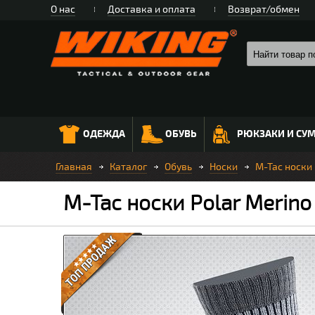
О нас
Доставка и оплата
Возврат/обмен
ОДЕЖДА
ОБУВЬ
РЮКЗАКИ И СУ
Главная
Каталог
Обувь
Носки
M-Tac носки 
M-Tac носки Polar Merino