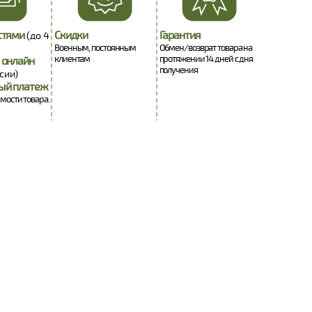
стями
Скидки
Гарантия
(до 4
Военным, постоянным
Обмен/возврат товара на
клиентам
протяжении 14 дней с дня
 онлайн
получения
сии)
ый платеж
имости товара.