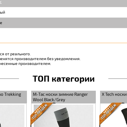
c
ый
е
а
я от реального.
менятся производителем без уведомления.
внесенные производителем.
ТОП категории
o Trekking
M-Tac носки зимние Ranger
X Tech носки
Wool Black/Grey