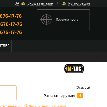
UA
Вход в магазин
Регистрация
676-17-76
Корзина пуста
)
676-17-76
676-17-76
НТОРГ
(Отзывы)
Расказать друзьям:
ть о наличии
Дисконтная программа