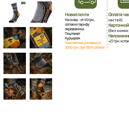
Новая почта
Оплата ча
На склад - от 45 грн.,
частей)
согласно тарифу
Карточкой
перевозчика.
(без комис
Поштомат
Наложенн
Курьером
+27 грн. к сто
*Бесплатная доставка от
3000 грн. при 100% оплате