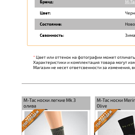
Бренд:
M-Ta
Цвет:
Черн
Состояние:
Ново
Сезонность:
Зим
*
Цвет или оттенок на фотографии может отличатьс
Характеристики и комплектация товара могут из
Магазин не несет ответсвенности за изменения, 
ые
M-Tac носки легкие Мk.3
M-Tac носки Merin
олива
Olive