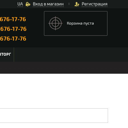
UA
Вход в магазин
Регистрация
676-17-76
Корзина пуста
)
676-17-76
676-17-76
НТОРГ