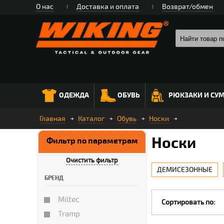
О нас
Доставка и оплата
Возврат/обмен
ОДЕЖДА
ОБУВЬ
РЮКЗАКИ И СУ
Главная
Каталог
Обувь
Носки
Носки
Фильтр по параметрам
Очистить фильтр
ДЕМИСЕЗОННЫЕ
БРЕНД
Miltec
Сортировать по:
Tramp