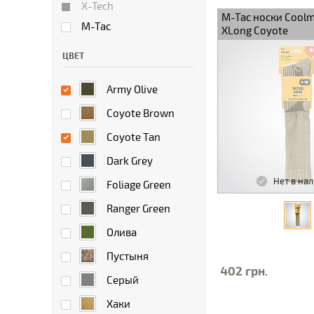
X-Tech
M-Tac носки Cool
M-Tac
XLong Coyote
ЦВЕТ
Army Olive
Coyote Brown
Coyote Tan
Dark Grey
Нет в на
Foliage Green
Ranger Green
Олива
Пустыня
402 грн.
Серый
Хаки