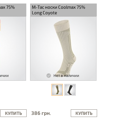
max 75%
M-Tac носки Coolmax 75%
Long Coyote
личии
Нет в наличии
386 грн.
КУПИТЬ
КУПИТЬ