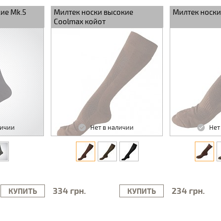
ие Mk.5
Милтек носки высокие
Милтек носки
Coolmax койот
личии
Нет в наличии
Нет
334 грн.
234 грн.
КУПИТЬ
КУПИТЬ