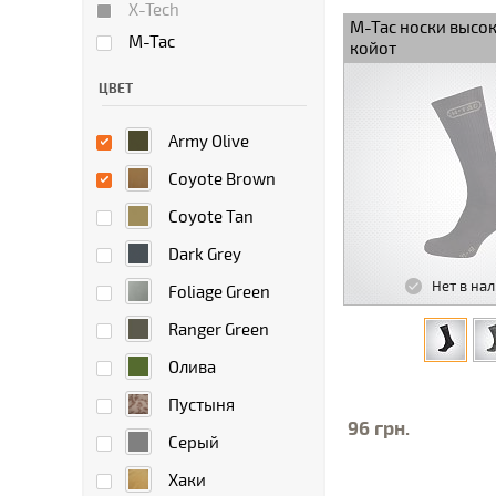
X-Tech
M-Tac носки высок
M-Tac
койот
ЦВЕТ
Army Olive
Coyote Brown
Coyote Tan
Dark Grey
Нет в на
Foliage Green
Ranger Green
Олива
Пустыня
96 грн.
Серый
Хаки