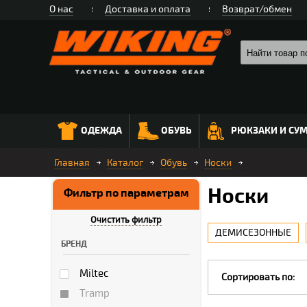
О нас
Доставка и оплата
Возврат/обмен
ОДЕЖДА
ОБУВЬ
РЮКЗАКИ И СУ
Главная
Каталог
Обувь
Носки
Носки
Фильтр по параметрам
Очистить фильтр
ДЕМИСЕЗОННЫЕ
БРЕНД
Miltec
Сортировать по:
Tramp