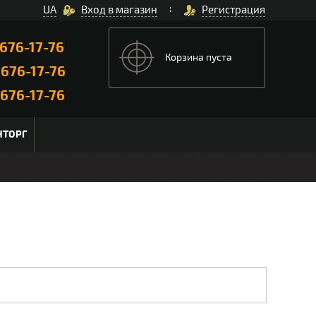
UA
Вход в магазин
Регистрация
676-17-76
Корзина пуста
)
676-17-76
676-17-76
НТОРГ