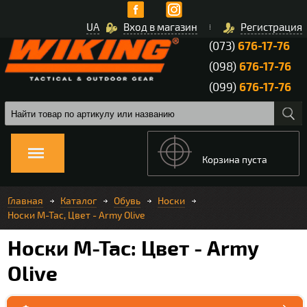
UA
Вход в магазин
Регистрация
(073)
676-17-76
(098)
676-17-76
(099)
676-17-76
Корзина пуста
Главная
Каталог
Обувь
Носки
Носки M-Tac, Цвет - Army Olive
Носки M-Tac: Цвет - Army
Olive