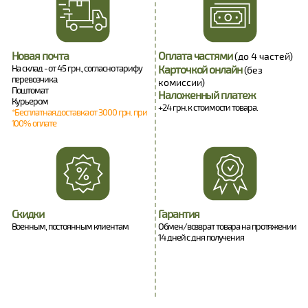
Новая почта
Оплата частями
(до 4 частей)
На склад - от 45 грн., согласно тарифу
Карточкой онлайн
(без
перевозчика.
комиссии)
Поштомат
Наложенный платеж
Курьером
+24 грн. к стоимости товара.
*Бесплатная доставка от 3000 грн. при
100% оплате
Скидки
Гарантия
Военным, постоянным клиентам
Обмен/возврат товара на протяжении
14 дней с дня получения