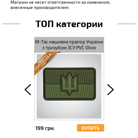
Магазин не несет ответсвенности за изменения,
внесенные производителем.
ТОП категории
аска Самурая
M-Tac нашивка прапор України
M-Tac нашив
з тризубом ЗСУ PVC Olive
199 грн.
218 грн.
КУПИТЬ
КУПИТЬ