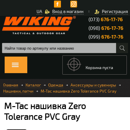
UA
Вход в магазин
Регистрация
(073)
676-17-76
(098)
676-17-76
(099)
676-17-76
Корзина пуста
Главная
Каталог
Одежда
Аксессуары и сувениры
Нашивки, патчи
M-Tac нашивка Zero Tolerance PVC Gray
M-Tac нашивка Zero
Tolerance PVC Gray