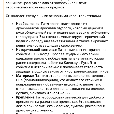
защищать родную землю от захватчиков и чтить
героическую эпоху наших предков.
Он наделен следующими основными характеристиками:
Изображение
:
Патч показывает одного из
дружинников Ярослава Мудрого, который держит в
руке обнаженный меч и поднимает вверх отрубленную
голову врага. Эта сцена символизирует героический
подвиг и победу над захватчиками, а также выражает
решительность защищать свою землю.
Исторический контекст:
Патч отмечает историческое
событие 1036, когда Ярослав Мудрый и его воины
одержали важную победу над печенегами, которые
ранее совершали набеги на Киевскую Русь. Это
событие в истории важно и показывает готовность
защищать родную землю от иностранных захватчиков.
Материал:
Патч изготовлен из высококачественного
ПВХ (поливинилхлорида), что делает его стойким к
повреждениям и объемным видом. Это делает его
отличным вариантом для использования на одежде,
сумках, рюкзаках и снаряжении.
Крепление:
Патч оборудован липучкой для удобного
крепления на различных предметах. Это позволяет
легко прикрепить его к одежде, сумкам, рюкзакам и
другому снаряжению.