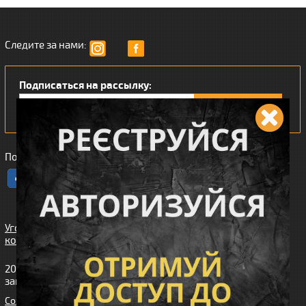
Следите за нами:
Подписаться на рассылку:
Понравился наш интернет магазин?
Угода
користувача
2010-2026 интернет-магазин Wiking™ (Викинг). Все права
защищены.
Cоздание сайта