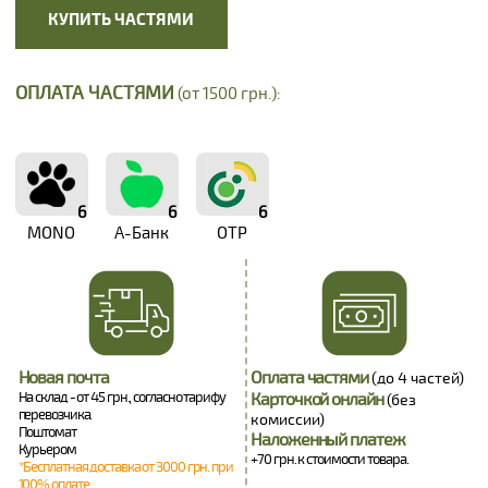
КУПИТЬ ЧАСТЯМИ
ОПЛАТА ЧАСТЯМИ
(от 1500 грн.):
6
6
6
MONO
А-Банк
OTP
Новая почта
Оплата частями
(до 4 частей)
На склад - от 45 грн., согласно тарифу
Карточкой онлайн
(без
перевозчика.
комиссии)
Поштомат
Наложенный платеж
Курьером
+70 грн. к стоимости товара.
*Бесплатная доставка от 3000 грн. при
100% оплате