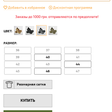
Добавить в избранное
Дисконтная программа
Заказы до 1000 грн. отправляются по предоплате!
ЦВЕТ:
РАЗМЕР:
36
37
38
39
40
41
42
43
44
45
46
47
Размерная сетка
КУПИТЬ