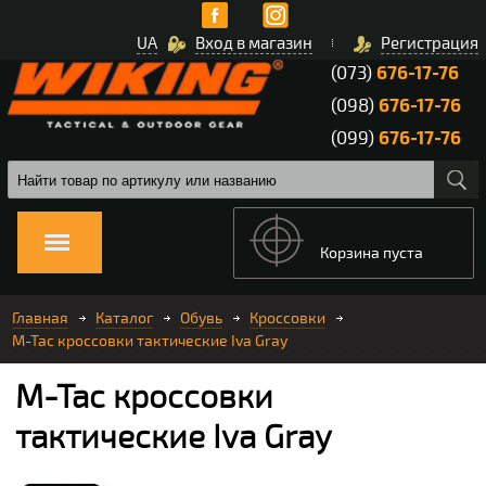
UA
Вход в магазин
Регистрация
(073)
676-17-76
(098)
676-17-76
(099)
676-17-76
Корзина пуста
Главная
Каталог
Обувь
Кроссовки
M-Tac кроссовки тактические Iva Gray
M-Tac кроссовки
тактические Iva Gray