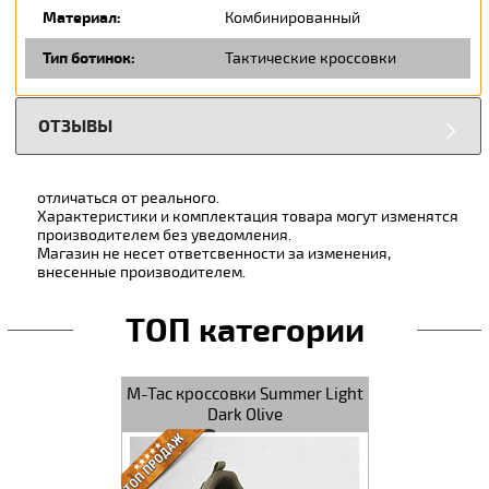
Материал:
Комбинированный
Тип ботинок:
Тактические кроссовки
ОТЗЫВЫ
отличаться от реального.
Характеристики и комплектация товара могут изменятся
производителем без уведомления.
Магазин не несет ответсвенности за изменения,
внесенные производителем.
ТОП категории
 Black
M-Tac кроссовки Summer Pro
M-Tac кросс
Black
Iv