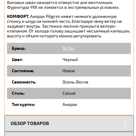
боковых швах находятся отверстия для вентиляции.
Фурнитура YKK не ломается в экстремальных условиях.
КОМФОРТ
.
Анорак Piligrim имеет немного удлиненную
спинку и шнур на нижней части, благодаря чему ветер не
задувает внутрь. Застежка-молния прикрыта велкро-
клапаном. От холода голову защищает несъемный капюшон,
высоту и объем которого можно регулировать.
Бренд:
M-Tac
Цвет:
Черный
Состояние:
Новое
Сезонность:
Осень-Весна
Стиль:
Casual
Тип куртки:
Анорак
ОБЗОР ТОВАРОВ