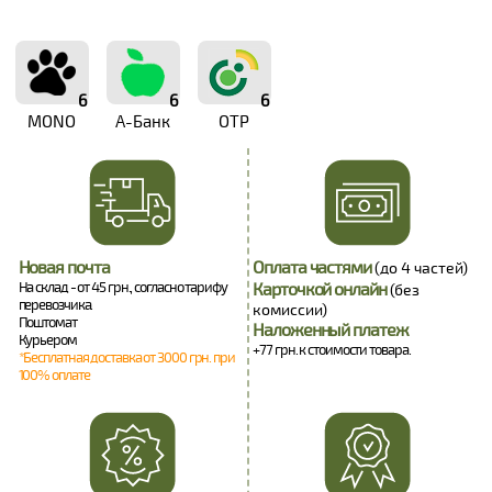
6
6
6
MONO
А-Банк
OTP
Новая почта
Оплата частями
(до 4 частей)
На склад - от 45 грн., согласно тарифу
Карточкой онлайн
(без
перевозчика.
комиссии)
Поштомат
Наложенный платеж
Курьером
+77 грн. к стоимости товара.
*Бесплатная доставка от 3000 грн. при
100% оплате