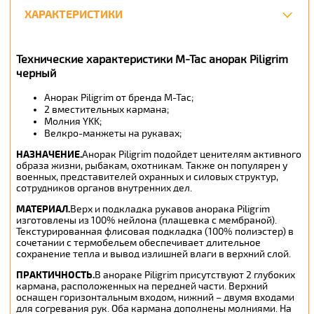
ХАРАКТЕРИСТИКИ
Технические характеристики M-Tac анорак Piligrim
черный
Анорак Piligrim от бренда M-Tac;
2 вместительных кармана;
Молния YKK;
Велкро-манжеты на рукавах;
НАЗНАЧЕНИЕ
.
Анорак Piligrim подойдет ценителям активного
образа жизни, рыбакам, охотникам. Также он популярен у
военных, представителей охранных и силовых структур,
сотрудников органов внутренних дел.
МАТЕРИАЛ
.
Верх и подкладка рукавов анорака Piligrim
изготовлены из 100% нейлона (плащевка с мембраной).
Текстурированная флисовая подкладка (100% полиэстер) в
сочетании с термобельем обеспечивает длительное
сохранение тепла и вывод излишней влаги в верхний слой.
ПРАКТИЧНОСТЬ
.
В анораке Piligrim присутствуют 2 глубоких
кармана, расположенных на передней части. Верхний
оснащен горизонтальным входом, нижний – двумя входами
для согревания рук. Оба кармана дополнены молниями. На