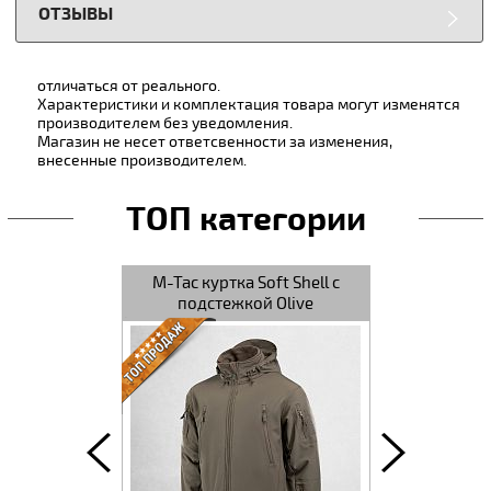
ОТЗЫВЫ
отличаться от реального.
Характеристики и комплектация товара могут изменятся
производителем без уведомления.
Магазин не несет ответсвенности за изменения,
внесенные производителем.
ТОП категории
t Shell Navy
M-Tac куртка Soft Shell с
M-Tac куртка
подстежкой Olive