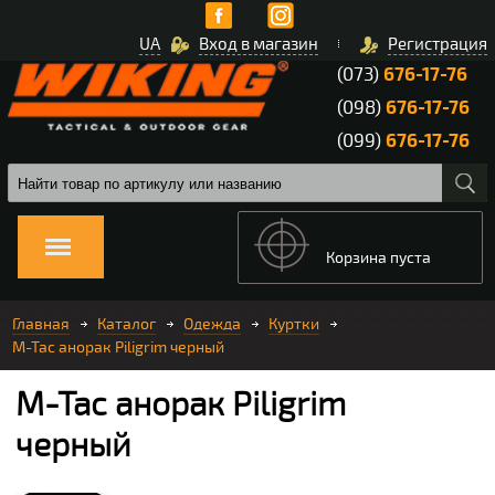
UA
Вход в магазин
Регистрация
(073)
676-17-76
(098)
676-17-76
(099)
676-17-76
Корзина пуста
Главная
Каталог
Одежда
Куртки
M-Tac анорак Piligrim черный
M-Tac анорак Piligrim
черный