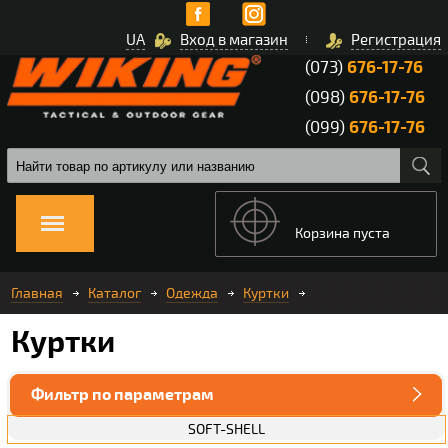
UA
Вход в магазин
Регистрация
(073)
676-17-76
(098)
676-17-76
(099)
676-17-76
Корзина пуста
Главная
Каталог
Одежда
Куртки
Куртки
Фильтр по параметрам
SOFT-SHELL