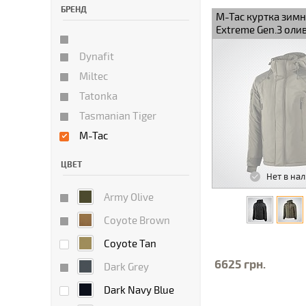
БРЕНД
M-Tac куртка зимн
Extreme Gen.3 оли
Dynafit
Miltec
Tatonka
Tasmanian Tiger
M-Tac
ЦВЕТ
Нет в на
Army Olive
Coyote Brown
Coyote Tan
6625 грн.
Dark Grey
Dark Navy Blue