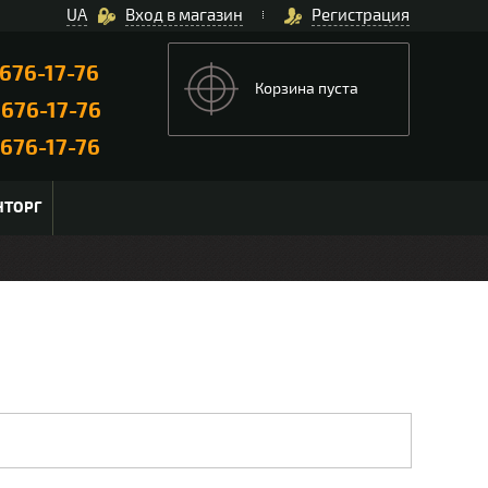
UA
Вход в магазин
Регистрация
676-17-76
Корзина пуста
)
676-17-76
676-17-76
НТОРГ