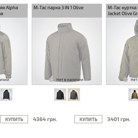
яя Alpha
M-Tac парка 3 IN 1 Olive
M-Tac куртка
ва
Jacket Olive G
личии
Нет в наличии
Нет
4364 грн.
3401 грн.
КУПИТЬ
КУПИТЬ