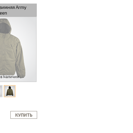
 зимняя Army
reen
 в наличии
КУПИТЬ