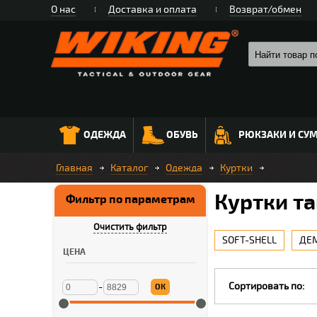
О нас
Доставка и оплата
Возврат/обмен
ОДЕЖДА
ОБУВЬ
РЮКЗАКИ И СУ
Главная
Каталог
Одежда
Куртки
Куртки т
Фильтр по параметрам
Очистить фильтр
SOFT-SHELL
ДЕ
ЦЕНА
Сортировать по:
-
ОК