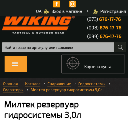
UA
Вход в магазин
Регистрация
(073)
676-17-76
(098)
676-17-76
(099)
676-17-76
Корзина пуста
Главная
Каталог
Снаряжение
Гидросистемы
Гидраторы
Милтек резервуар гидросистемы 3,0л
Милтек резервуар
гидросистемы 3,0л