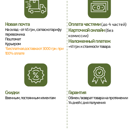
Новая почта
Оплата частями
(до 4 частей)
На склад - от 45 грн., согласно тарифу
Карточкой онлайн
(без
перевозчика.
комиссии)
Поштомат
Наложенный платеж
Курьером
+41 грн. к стоимости товара.
*Бесплатная доставка от 3000 грн. при
100% оплате
Скидки
Гарантия
Военным, постоянным клиентам
Обмен/возврат товара на протяжении
14 дней с дня получения