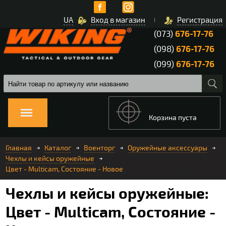
UA
Вход в магазин
Регистрация
(073)
676-17-76
(098)
676-17-76
(099)
676-17-76
Корзина пуста
Главная
Каталог
Военторг
Оружейные аксессуары
Чехлы и кейсы оружейные
Цвет - Multicam, Состояние - Новое
Чехлы и кейсы оружейные:
Цвет - Multicam, Состояние -