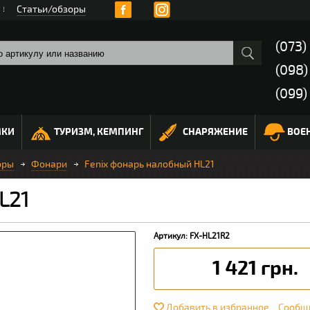
Статьи/обзоры
(073)
(098
(099)
МКИ
ТУРИЗМ, КЕМПИНГ
СНАРЯЖЕНИЕ
ВОЕ
оры
Фонари
Fenix фонарь налобный HL21
L21
Артикул: FX-HL21R2
1 421 грн.
Добавить в избранное
Сообщи