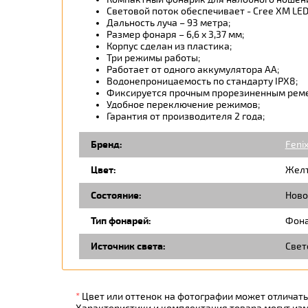
Световой поток обеспечивает - Cree XM LE
Дальность луча – 93 метра;
Размер фонаря – 6,6 х 3,37 мм;
Корпус сделан из пластика;
Три режимы работы;
Работает от одного аккумулятора АА;
Водонепроницаемость по стандарту IPX8;
Фиксируется прочным прорезиненным рем
Удобное переключение режимов;
Гарантия от производителя 2 года;
Бренд:
Feni
Цвет:
Жел
Состояние:
Ново
Тип фонарей:
Фона
Источник света:
Свет
*
Цвет или оттенок на фотографии может отличатьс