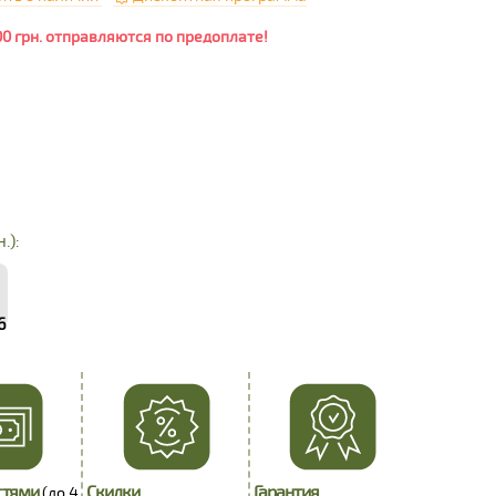
00 грн. отправляются по предоплате!
.):
6
стями
Скидки
Гарантия
(до 4