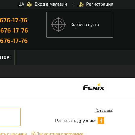
UA
Вход в магазин
Регистрация
676-17-76
Корзина пуста
)
676-17-76
676-17-76
НТОРГ
(Отзывы)
Расказать друзьям:
ть о наличии
Дисконтная программа