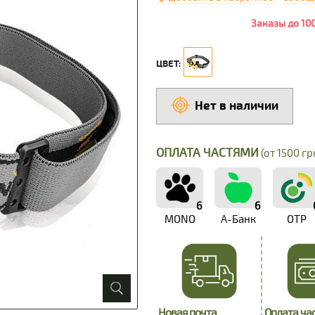
Заказы до 10
ЦВЕТ:
Нет в наличии
ОПЛАТА ЧАСТЯМИ
(от 1500 грн
6
6
MONO
А-Банк
OTP
Новая почта
Оплата ча