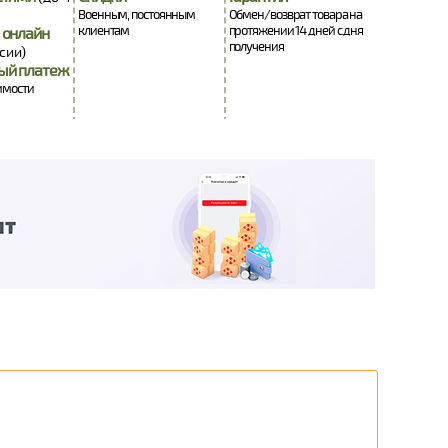
Военным, постоянным
Обмен/возврат товара на
клиентам
протяжении 14 дней с дня
 онлайн
получения
сии)
ый платеж
оимости