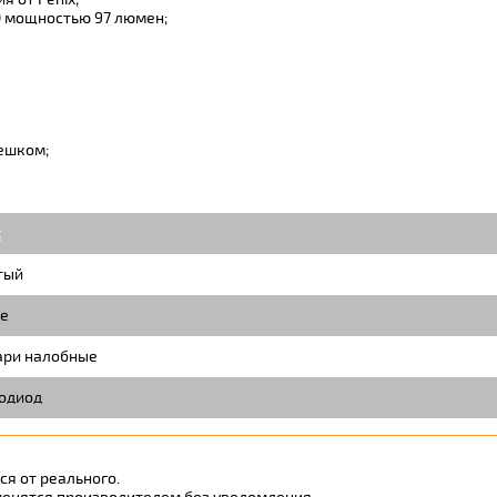
D мощностью 97 люмен;
ешком;
x
тый
е
ри налобные
одиод
я от реального.