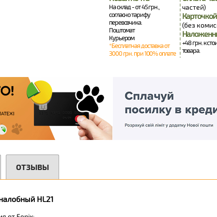
На склад - от 45 грн.,
частей)
согласно тарифу
Карточкой
перевозчика.
(без комис
Поштомат
Наложенн
Курьером
+48 грн. к ст
*Бесплатная доставка от
товара.
3000 грн. при 100% оплате
ОТЗЫВЫ
 налобный HL21
 от Fenix;