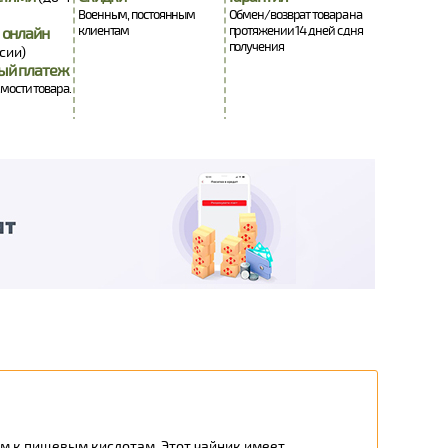
Военным, постоянным
Обмен/возврат товара на
клиентам
протяжении 14 дней с дня
 онлайн
получения
сии)
ый платеж
имости товара.
вым к пищевым кислотам. Этот чайник имеет