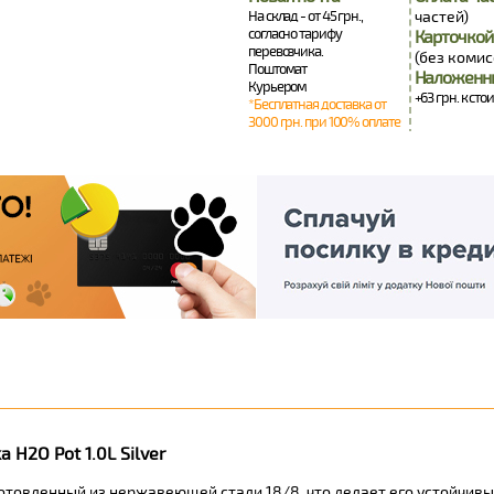
На склад - от 45 грн.,
частей)
согласно тарифу
Карточкой
перевозчика.
(без комис
Поштомат
Наложенн
Курьером
+63 грн. к сто
*Бесплатная доставка от
3000 грн. при 100% оплате
H2O Pot 1.0L Silver
изготовленный из нержавеющей стали 18/8, что делает его устойчи