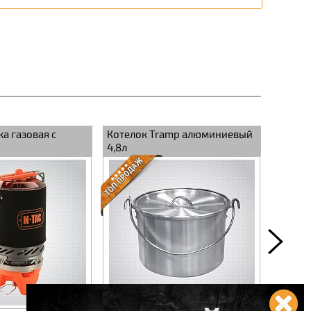
а газовая с
Котелок Tramp алюминиевый
M-Tac 
4,8л
нержа