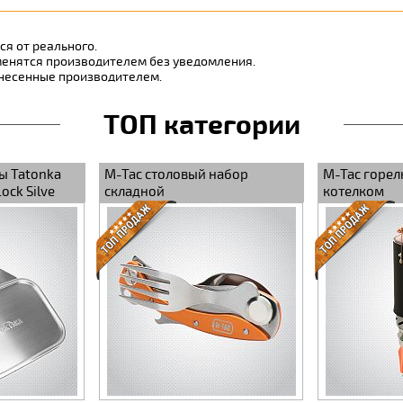
я от реального.
менятся производителем без уведомления.
внесенные производителем.
ТОП категории
ы Tatonka
M-Tac столовый набор
M-Tac горелк
Lock Silve
складной
котелком