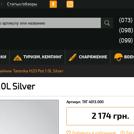
Статьи/обзоры
(073)
(098
(099)
МКИ
ТУРИЗМ, КЕМПИНГ
СНАРЯЖЕНИЕ
ВОЕ
айник Tatonka H2O Pot 1.0L Silver
0L Silver
Артикул: TAT 4013.000
2 174 грн.
Добавить в избранное
Дис