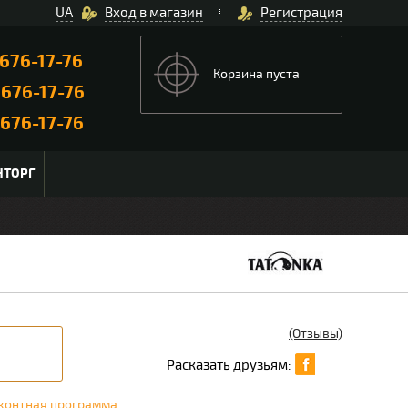
UA
Вход в магазин
Регистрация
676-17-76
Корзина пуста
)
676-17-76
676-17-76
НТОРГ
(Отзывы)
Расказать друзьям:
контная программа