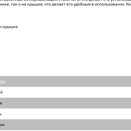
ике, так и на крышке, что делает его удобным в использовании. К
и крышке.
nka
й
е
ь
ик