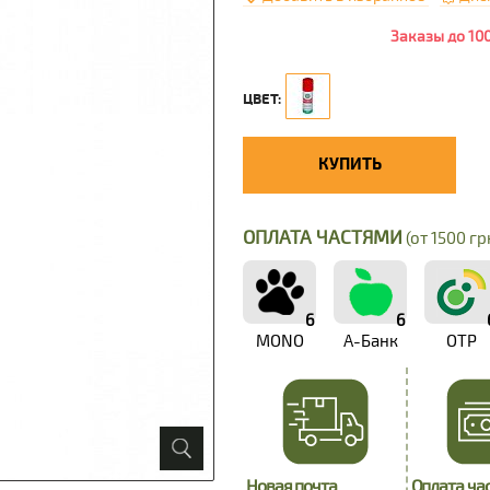
Заказы до 10
ЦВЕТ:
КУПИТЬ
ОПЛАТА ЧАСТЯМИ
(от 1500 грн
6
6
MONO
А-Банк
OTP
Новая почта
Оплата ча