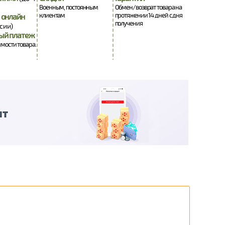
Военным, постоянным
Обмен/возврат товара на
клиентам
протяжении 14 дней с дня
 онлайн
получения
сии)
ый платеж
имости товара.