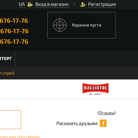
UA
Вход в магазин
Регистрация
676-17-76
Корзина пуста
)
676-17-76
676-17-76
НТОРГ
л спрей
(Отзывы)
Расказать друзьям:
контная программа