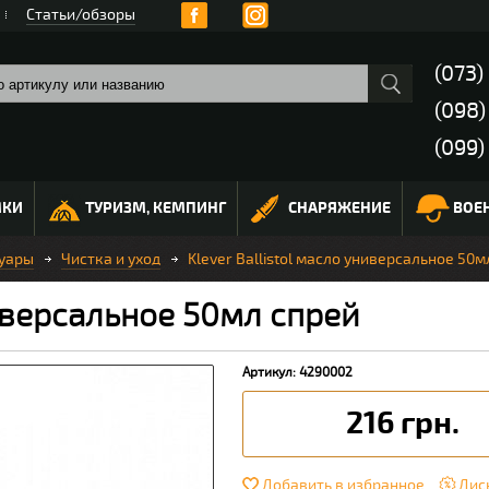
Статьи/обзоры
(073)
(098
(099)
МКИ
ТУРИЗМ, КЕМПИНГ
СНАРЯЖЕНИЕ
ВОЕ
уары
Чистка и уход
Klever Ballistol масло универсальное 50м
ниверсальное 50мл спрей
Артикул: 4290002
216 грн.
Добавить в избранное
Дис