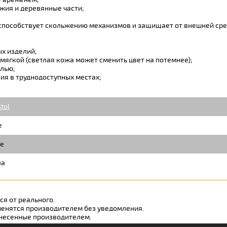
ия и деревянные части;
способствует скольжению механизмов и защищает от внешней сре
х изделий;
мягкой (светлая кожа может сменить цвет на потемнее);
лью;
ия в труднодоступных местах;
stol
e
е
ла
я от реального.
менятся производителем без уведомления.
внесенные производителем.