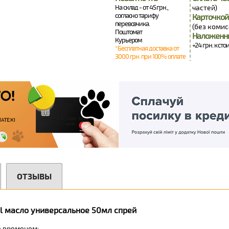
На склад - от 45 грн.,
частей)
согласно тарифу
Карточкой
перевозчика.
(без комис
Поштомат
Наложенн
Курьером
+24 грн. к сто
*Бесплатная доставка от
3000 грн. при 100% оплате
ОТЗЫВЫ
ol масло универсальное 50мл спрей
е временем;