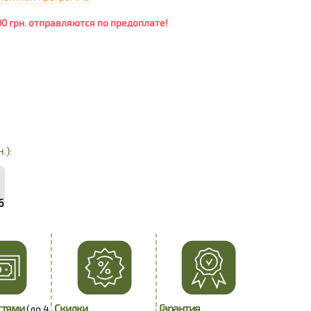
00 грн. отправляются по предоплате!
.):
6
стями
Скидки
Гарантия
(до 4