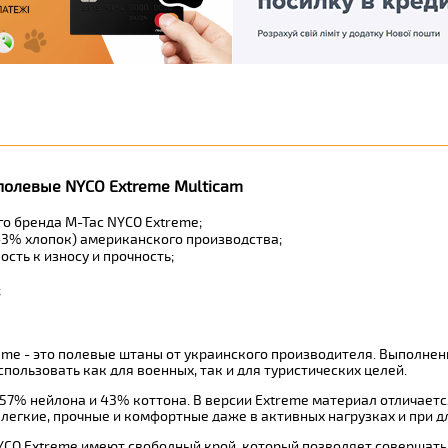
полевые NYCO Extreme Multicam
о бренда M-Tac NYCO Extreme;
43% хлопок) американского производства;
сть к износу и прочность;
;
me - это полевые штаны от украинского производителя. Выполнены
пользовать как для военных, так и для туристических целей.
 57% нейлона и 43% коттона. В версии Extreme материал отличает
легкие, прочные и комфортные даже в активных нагрузках и при 
CO Extreme имеют свободный крой, который позволяет совершать