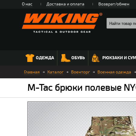
О нас
Доставка и оплата
Возврат/обмен
ОДЕЖДА
ОБУВЬ
РЮКЗАКИ И СУ
Главная
Каталог
Военторг
Военная одежда
M-Tac брюки полевые NY