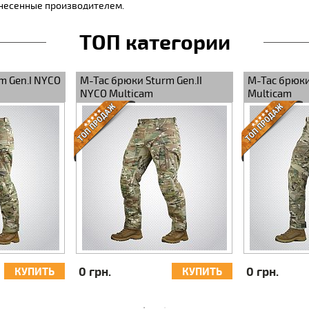
внесенные производителем.
ТОП категории
ские
M-Tac брюки Sturm Gen.I NYCO
M-Tac брюки 
M14
Extreme Multicam
NYCO Multi
0 грн.
0 грн.
КУПИТЬ
КУПИТЬ