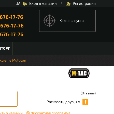
UA
Вход в магазин
Регистрация
676-17-76
Корзина пуста
)
676-17-76
676-17-76
НТОРГ
xtreme Multicam
(Отзывы)
Расказать друзьям:
ть о наличии
Дисконтная программа