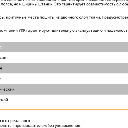
пояса, но и ширины штанин. Это гарантирует совместимость с люб
ы, критичные места пошиты из двойного слоя ткани. Предусмотре
компании YKK гарантируют длительную эксплуатацию и надежност
c
icam
е
O
ический
ской
я от реального.
менятся производителем без уведомления.