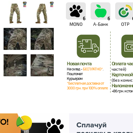
6
6
MONO
А-Банк
OTP
Новая почта
Оплата ча
На склад -
БЕСПЛАТНО*
.
частей)
Поштомат
Карточкой
Курьером
(без комис
*Бесплатная доставка от
Наложенн
3000 грн. при 100% оплате
+86 грн. к сто