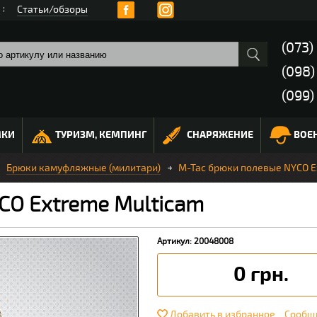
Статьи/обзоры
(073)
(098
(099)
МКИ
ТУРИЗМ, КЕМПИНГ
СНАРЯЖЕНИЕ
ВОЕ
Брюки камуфляжные (милитари)
M-Tac брюки полевые NYCO E
CO Extreme Multicam
Артикул: 20048008
0 грн.
Добавить в избранное
Сообщи