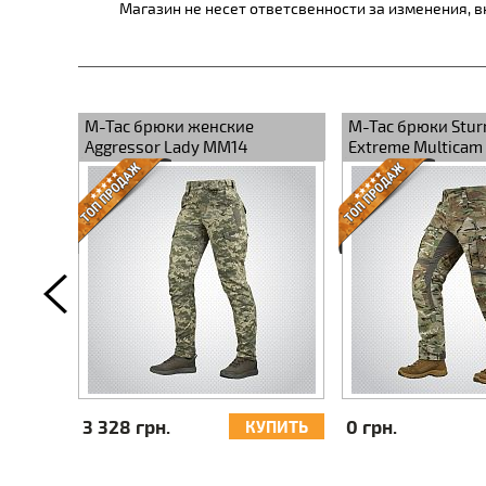
Магазин не несет ответсвенности за изменения, 
кие
M-Tac брюки Sturm Gen.II
M-Tac брюки жен
топ MC
NYCO Extreme Multicam
Aggressor Lady M
0 грн.
3 328 грн.
УПИТЬ
КУПИТЬ