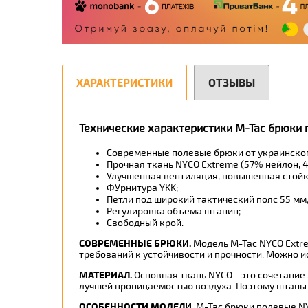
ХАРАКТЕРИСТИКИ
ОТЗЫВЫ
Технические характеристики M-Tac брюки 
Современные полевые брюки от украинског
Прочная ткань NYCO Extreme (57% нейлон, 
Улучшенная вентиляция, повышенная стойко
ФУрнитура YKK;
Петли под широкий тактический пояс 55 мм
Регулировка объема штанин;
Свободный крой.
СОВРЕМЕННЫЕ БРЮКИ.
Модель M-Tac NYCO Extre
требований к устойчивости и прочности. Можно ис
МАТЕРИАЛ.
Основная ткань NYCO - это сочетание
лучшей проницаемостью воздуха. Поэтому штаны 
ОСОБЕННОСТИ МОДЕЛИ.
M-Tac брюки полевые NY