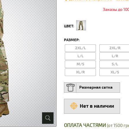
Заказы до 10
ЦВЕТ:
РАЗМЕР:
2XL/L
2XL/R
L/L
L/R
M/S
S/L
XL/R
XL/S
Размерная сетка
Нет в наличии
ОПЛАТА ЧАСТЯМИ
(от 1500 грн