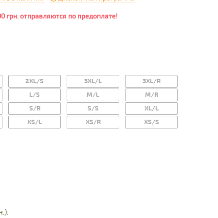
00 грн. отправляются по предоплате!
2XL/S
3XL/L
3XL/R
L/S
M/L
M/R
S/R
S/S
XL/L
XS/L
XS/R
XS/S
.):