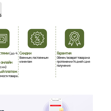
6
стями
Скидки
Гарантия
(до 4
Военным, постоянным
Обмен/возврат товара на
клиентам
протяжении 14 дней с дня
 онлайн
получения
сии)
ый платеж
имости товара.