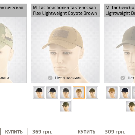
актическая
M-Tac бейсболка тактическая
M-Tac бейсбо
Flex Lightweight Coyote Brown
Lightweight Da
личии
Нет в наличии
Нет
369 грн.
309 грн.
КУПИТЬ
КУПИТЬ