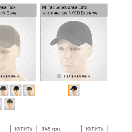
лка Flex
M-Tac бейсболка Elite
rk Olive
тактическая NYCO Extreme
Black
 в наличии
Нет в наличии
345 грн.
КУПИТЬ
КУПИТЬ