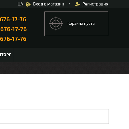
UA
Вход в магазин
Регистрация
676-17-76
Корзина пуста
)
676-17-76
676-17-76
НТОРГ