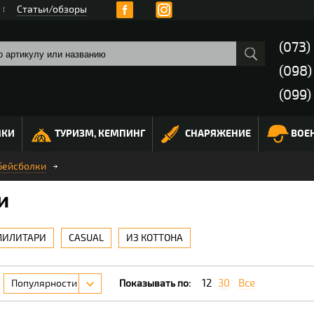
Статьи/обзоры
(073)
(098
(099)
МКИ
ТУРИЗМ, КЕМПИНГ
СНАРЯЖЕНИЕ
ВОЕ
Бейсболки
и
МИЛИТАРИ
CASUAL
ИЗ КОТТОНА
12
30
Все
Популярности
Показывать по: