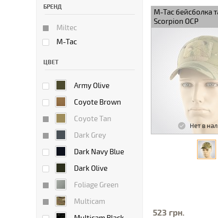
БРЕНД
M-Tac бейсболка т
Scorpion OCP
Miltec
M-Tac
ЦВЕТ
Army Olive
Coyote Brown
Coyote Tan
Нет в на
Dark Grey
Dark Navy Blue
Dark Olive
Foliage Green
Multicam
523 грн.