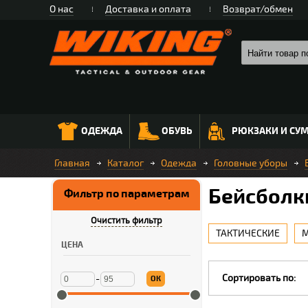
О нас
Доставка и оплата
Возврат/обмен
ОДЕЖДА
ОБУВЬ
РЮКЗАКИ И СУ
Главная
Каталог
Одежда
Головные уборы
Бейсболк
Фильтр по параметрам
Очистить фильтр
ТАКТИЧЕСКИЕ
ЦЕНА
Сортировать по:
-
ОК