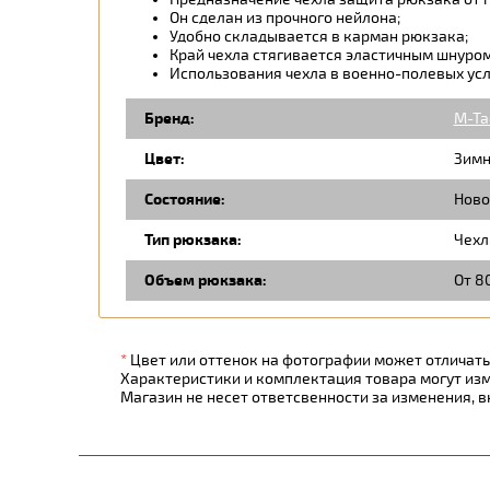
Он сделан из прочного нейлона;
Удобно складывается в карман рюкзака;
Край чехла стягивается эластичным шнуром
Использования чехла в военно-полевых ус
Бренд:
M-Ta
Цвет:
Зимн
Состояние:
Ново
Тип рюкзака:
Чехл
Объем рюкзака:
От 80
*
Цвет или оттенок на фотографии может отличатьс
Характеристики и комплектация товара могут из
Магазин не несет ответсвенности за изменения, 