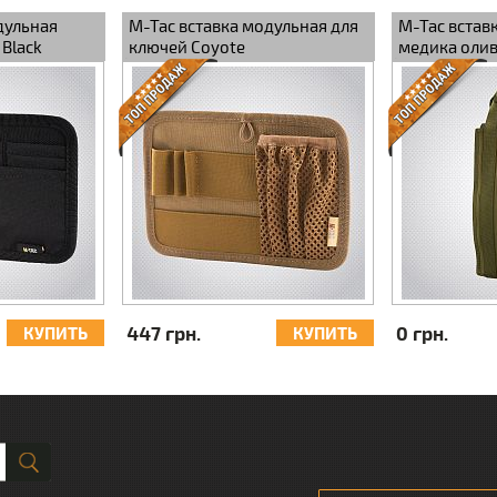
дульная
M-Tac вставка модульная для
M-Tac встав
Black
ключей Coyote
медика оли
447 грн.
0 грн.
КУПИТЬ
КУПИТЬ