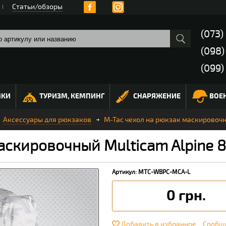
Статьи/обзоры
(073)
(098
(099)
МКИ
ТУРИЗМ, КЕМПИНГ
СНАРЯЖЕНИЕ
ВОЕ
Аксессуары для рюкзаков
M-Tac чехол на рюкзак маскировочн
аскировочный Multicam Alpine 
Артикул: MTC-WBPC-MCA-L
0 грн.
Добавить в избранное
Сообщи