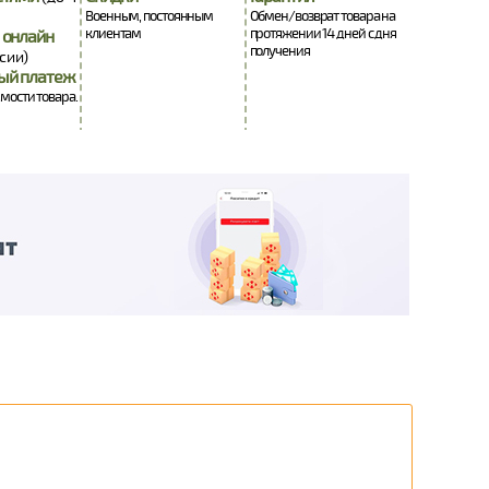
Военным, постоянным
Обмен/возврат товара на
клиентам
протяжении 14 дней с дня
 онлайн
получения
сии)
ый платеж
имости товара.