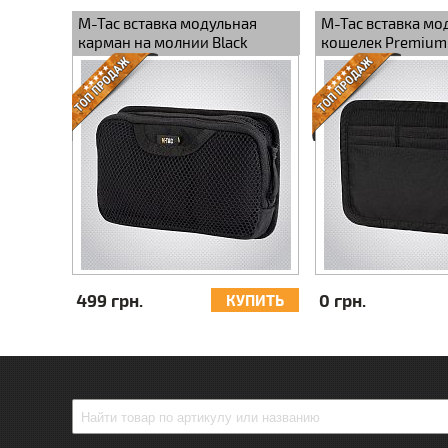
M-Tac вставка модульная
M-Tac вставка мо
карман на молнии Black
кошелек Premium 
499 грн.
0 грн.
КУПИТЬ