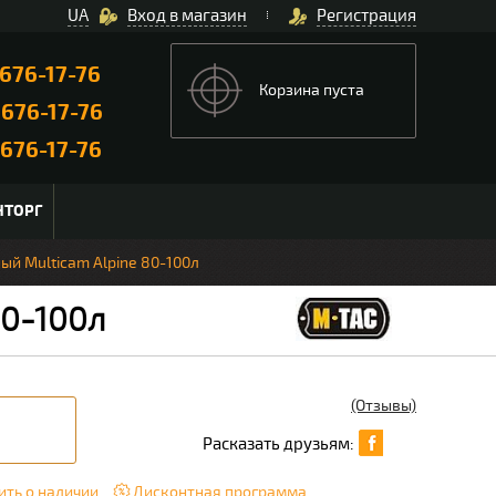
UA
Вход в магазин
Регистрация
676-17-76
Корзина пуста
)
676-17-76
676-17-76
НТОРГ
ый Multicam Alpine 80-100л
80-100л
(Отзывы)
Расказать друзьям:
ть о наличии
Дисконтная программа