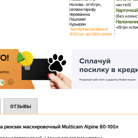
На склад - от 45 грн.,
частей)
согласно тарифу
Карточкой
перевозчика.
(без комис
Поштомат
Наложенн
Курьером
+29 грн. к сто
*Бесплатная доставка от
3000 грн. при 100% оплате
ОТЗЫВЫ
на рюкзак маскировочный Multicam Alpine 80-100л
рязи и повреждений, а также для его маскировки;