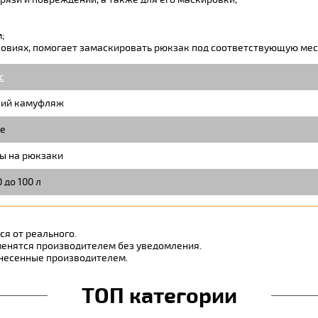
;
ловиях, помогает замаскировать рюкзак под соответствующую мес
c
ий камуфляж
е
ы на рюкзаки
 до 100 л
я от реального.
менятся производителем без уведомления.
внесенные производителем.
ТОП категории