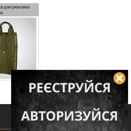
ка для рюкзака
ва
КУПИТЬ
Следите за нами: