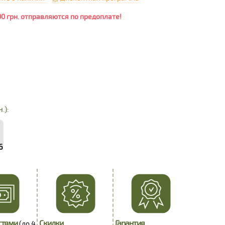
00 грн. отправляются по предоплате!
.):
6
стями
Скидки
Гарантия
(до 4