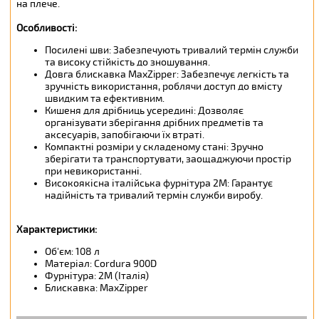
на плече.
Особливості:
Посилені шви: Забезпечують тривалий термін служби
та високу стійкість до зношування.
Довга блискавка MaxZipper: Забезпечує легкість та
зручність використання, роблячи доступ до вмісту
швидким та ефективним.
Кишеня для дрібниць усередині: Дозволяє
організувати зберігання дрібних предметів та
аксесуарів, запобігаючи їх втраті.
Компактні розміри у складеному стані: Зручно
зберігати та транспортувати, заощаджуючи простір
при невикористанні.
Високоякісна італійська фурнітура 2М: Гарантує
надійність та тривалий термін служби виробу.
Характеристики:
Об'єм: 108 л
Матеріал: Cordura 900D
Фурнітура: 2М (Італія)
Блискавка: MaxZipper