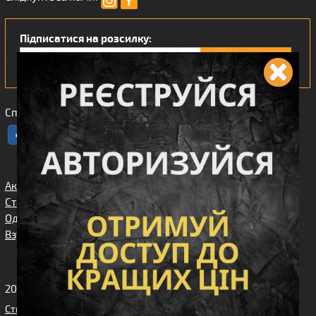
Підписатися на розсилку:
Сподобався наш інтернет магазин?
Акції
Спорядження
Про нас
Статті/огляди
Збройові
Карта сайта
аксесуари
Одяг
Угода
Доставка та
користувача
Взуття
оплата
Клієнтам
2010-2026 Вікінг. Всі права захищені.
Створення сайту