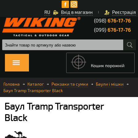
RU
Вхід в магазин
Реєстрація
(098)
676-17-76
(099)
676-17-76
Кошик порожній
Головна
Каталог
Рюкзаки та сумки
Баули і мішки
Баул Tramp Transporter Black
Баул Tramp Transporter
Black