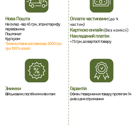
Нова Пошта
Оплата частинами
(до 4
На склад - від 45 грн., згідно тарифу
частин)
перевізника.
Карткою онлайн
(без комісії)
Поштомат
Накладений платіж
Кур'єром
+73 грн. до вартості товару.
*Безкоштовна доставка від 3000 грн.
при 100% оплаті
Знижки
Гарантія
Військовим, постійним клієнтам
Обмін/повернення товару протягом 14
днів з дня отримання