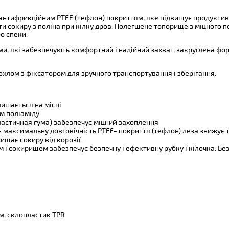
 антифрикційним PTFE (тефлон) покриттям, яке підвищує продуктивн
ти сокиру з поліна при кілку дров. Полегшене топорище з міцного
о спеки.
и, які забезпечують комфортний і надійний захват, закруглена фор
лом з фіксатором для зручного транспортування і зберігання.
ишається на місці
м поліаміду
ластичная гума) забезпечує міцний захоплення
ає максимальну довговічність PTFE- покриття (тефлон) леза знижує 
ищає сокиру від корозії.
 і сокирищем забезпечує безпечну і ефективну рубку і кілочка. Б
м, склопластик TPR