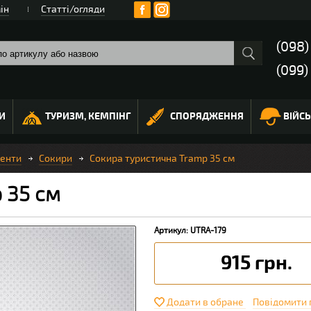
ін
Статті/огляди
(098
(099)
И
ТУРИЗМ, КЕМПІНГ
СПОРЯДЖЕННЯ
ВІЙС
менти
Сокири
Сокира туристична Tramp 35 см
 35 см
Артикул: UTRA-179
915 грн.
Додати в обране
Повідомити 