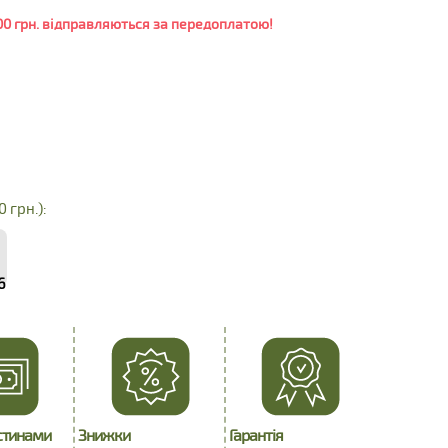
0 грн. відправляються за передоплатою!
0 грн.):
6
стинами
Знижки
Гарантія