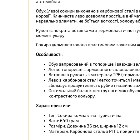
автомобіля.
Обух (лезо) сокири виконано з карбонової сталі з
корозії. Клинчасте лезо дозволяє простіше вийма
нереально зламати, не боїться вогкості, холоду аб
Рукоять покрита вставками з термопластичної гум
момент удару.
Сокира укомплектована пластиковим захисним чох
Особливості:
Обух запресований в топорище і завжди зал
Легке топорище з армованого скловолокно
Вставки в рукоять з матеріалу TPE (термоп
Лезо з карбонової сталі легко точиться і м
збільшує продуктивність рубки і надійно зах
Оптимальний баланс центру ваги між обухом
контрастного кольору.
Характеристики:
Тип: Сокира компактна туристична
Вага: 640 грам
Розміри: Довжина 36 см, ширина 12 см
Матеріал: Карбонова сталь з PTFE покриття