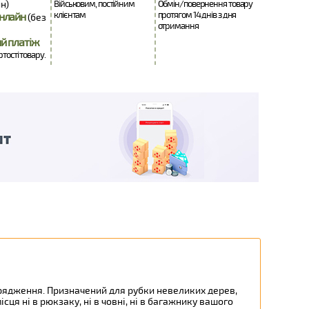
н)
Військовим, постійним
Обмін/повернення товару
клієнтам
протягом 14 днів з дня
нлайн
(без
отримання
й платіж
ртості товару.
орядження. Призначений для рубки невеликих дерев,
сця ні в рюкзаку, ні в човні, ні в багажнику вашого