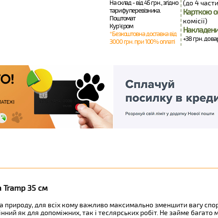
На склад - від 45 грн., згідно
(до 4 части
тарифу перевізника.
Карткою о
Поштомат
комісії)
Кур'єром
Накладени
*Безкоштовна доставка від
+38 грн. до ва
3000 грн. при 100% оплаті
а Tramp 35 см
 на природу, для всіх кому важливо максимально зменшити вагу сп
нний як для допоміжних, так і теслярських робіт. Не займе багато мі