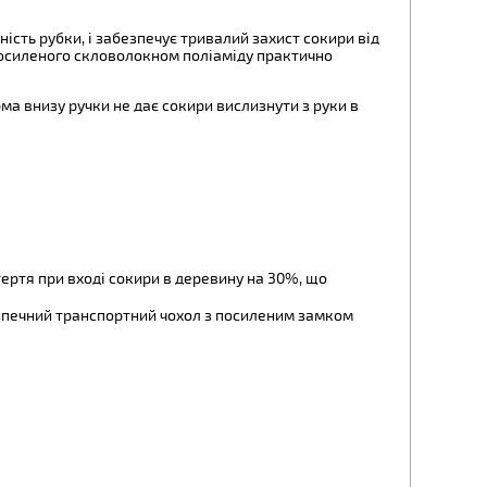
ість рубки, і забезпечує тривалий захист сокири від
 посиленого скловолокном поліаміду практично
ма внизу ручки не дає сокири вислизнути з руки в
тертя при вході сокири в деревину на 30%, що
езпечний транспортний чохол з посиленим замком