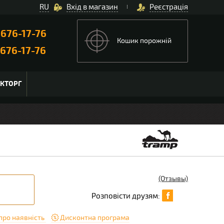
RU
Вхід в магазин
Реєстрація
)
676-17-76
Кошик порожній
676-17-76
ЬКТОРГ
(Отзывы)
Розповісти друзям:
про наявність
Дисконтна програма