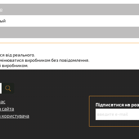
p
ый
ся від реального.
змінюватися виробником без повідомлення.
ні виробником.
нас
Підписатися на ро
а сайта
а користувача