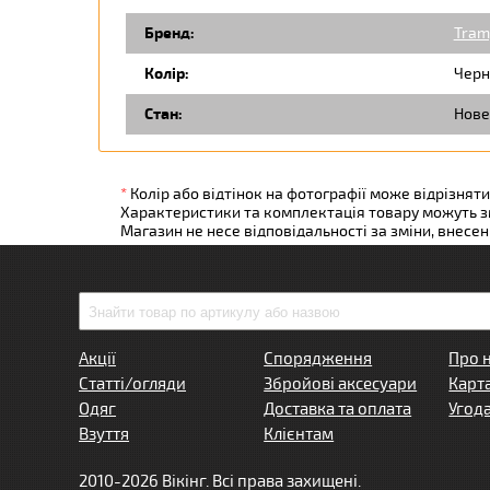
Бренд:
Tram
Колір:
Черн
Стан:
Нове
*
Колір або відтінок на фотографії може відрізняти
Характеристики та комплектація товару можуть 
Магазин не несе відповідальності за зміни, внесе
Акції
Спорядження
Про 
Статті/огляди
Збройові аксесуари
Карт
Одяг
Доставка та оплата
Угод
Взуття
Клієнтам
2010-2026 Вікінг. Всі права захищені.