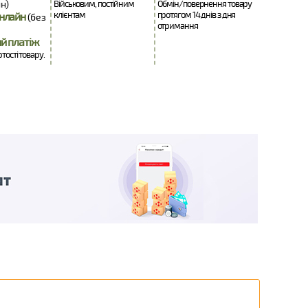
н)
Військовим, постійним
Обмін/повернення товару
клієнтам
протягом 14 днів з дня
нлайн
(без
отримання
й платіж
ртості товару.