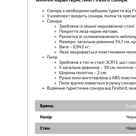
Технічні характеристики Firebird сокира
Сокира з необхідним набором туриста від Fir
У комплект входить сокира, пилка та кресал
Сокира:
Зроблена із міцної нержавіючої сталі
Покриття леза чорне матове;
Рукоятка зі склонаповненого нейлону
Розміри: загальна довжина 34,7 см, кр
Вага – 0,943 кг;
Лезо закривається пластиковим чохло
Пила:
Зроблена з тієї ж сталі 3CR13, що і сок
Її загальна довжина – 30 см, полотно –
Ширина полотна – 2 см;
Ручка пили виготовлена з ABS пластик
Пила зручно ховається в ручку сокири
Відмінна туристична сокира від Firebird, як
Бренд:
Fireb
Колір:
Черн
Стан:
Нове