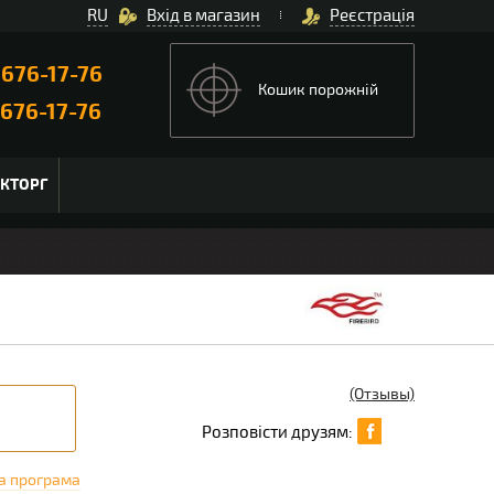
RU
Вхід в магазин
Реєстрація
)
676-17-76
Кошик порожній
676-17-76
ЬКТОРГ
(Отзывы)
Розповісти друзям:
а програма