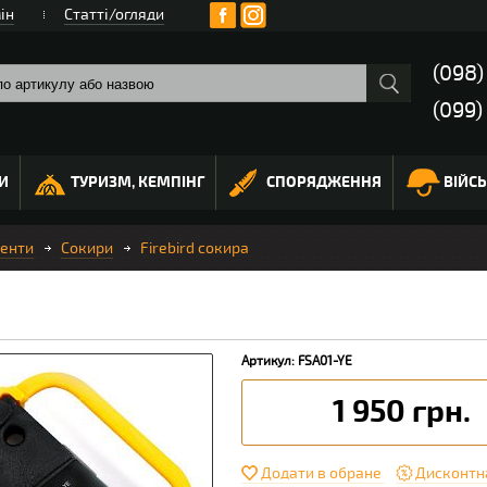
ін
Статті/огляди
(098
(099)
И
ТУРИЗМ, КЕМПІНГ
СПОРЯДЖЕННЯ
ВІЙС
менти
Сокири
Firebird сокира
Артикул: FSA01-YE
1 950 грн.
Додати в обране
Дисконтн