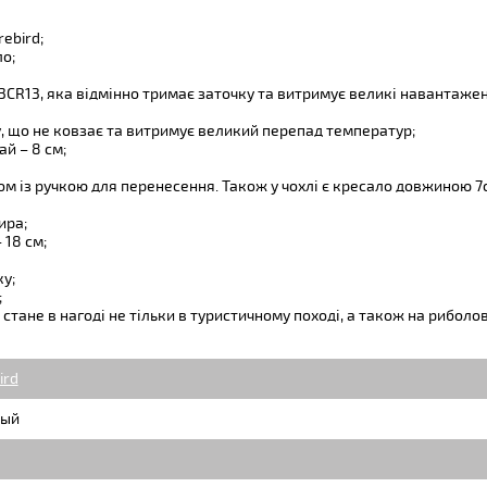
ebird;
о;
 3CR13, яка відмінно тримає заточку та витримує великі навантажен
, що не ковзає та витримує великий перепад температур;
ай – 8 см;
м із ручкою для перенесення. Також у чохлі є кресало довжиною 7
ира;
 18 см;
у;
;
а стане в нагоді не тільки в туристичному поході, а також на риболо
ird
ый