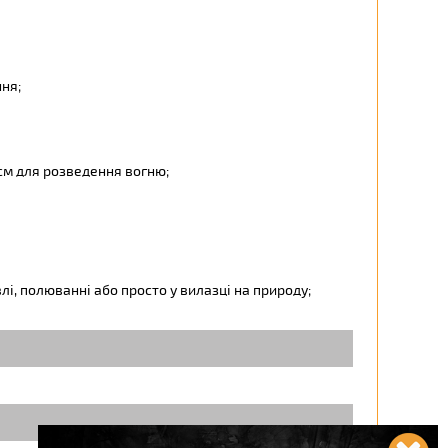
ня;
см для розведення вогню;
влі, полюванні або просто у вилазці на природу;