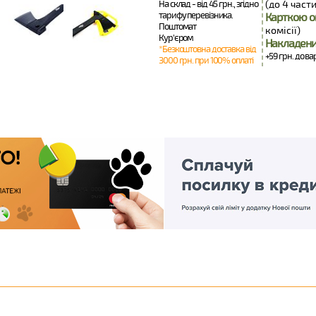
На склад - від 45 грн., згідно
(до 4 части
тарифу перевізника.
Карткою о
Поштомат
комісії)
Кур'єром
Накладени
*Безкоштовна доставка від
+59 грн. до ва
3000 грн. при 100% оплаті