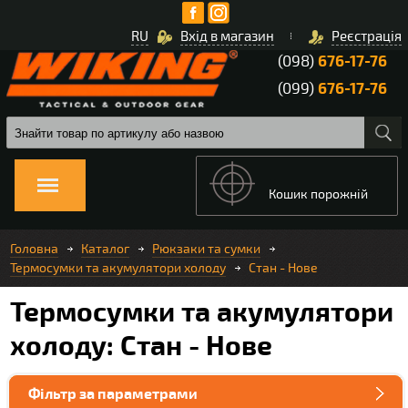
RU
Вхід в магазин
Реєстрація
(098)
676-17-76
(099)
676-17-76
Кошик порожній
Головна
Каталог
Рюкзаки та сумки
Термосумки та акумулятори холоду
Стан - Нове
Термосумки та акумулятори
холоду: Стан - Нове
Фільтр за параметрами