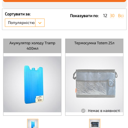
Сортувати за:
12
30
Всі
Показувати по:
Популярністю
Акумулятор холоду Tramp
Термосумка Totem 25л
400мл
Немає в наявності