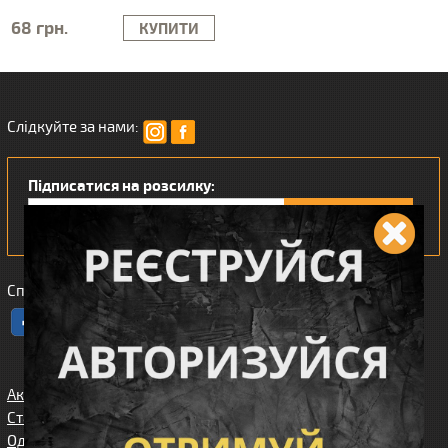
68 грн.
КУПИТИ
Слідкуйте за нами:
Підписатися на розсилку:
Сподобався наш інтернет магазин?
Акції
Спорядження
Про нас
Статті/огляди
Збройові
Карта сайта
аксесуари
Одяг
Угода