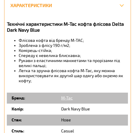
ХАРАКТЕРИСТИКИ
Технічні характеристики M-Tac кофта флісова Delta
Dark Navy Blue
Флісова кофта від бренду М-ТАС;
Зроблена з флісу 190 г/м2;
Комірець-стійка;
Спереду є невелика блискавка;
Рукави з еластичними манжетами та прорізами під
великі пальці;
Легка та зручна флісова кофта М-Тас, яку можна
використовувати як другий шар одягу або окремо як
кофту;
Бренд:
M-Tac
Колір:
Dark Navy Blue
Стан:
Нове
Стиль:
Casual