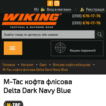
RU
Вхід в магазин
Реєстрація
(098)
676-17-76
(099)
676-17-76
Кошик порожній
Головна
Каталог
Одяг
Флісові кофти військові
M-Tac кофта флісова Delta Dark Navy Blue
M-Tac кофта флісова
Delta Dark Navy Blue