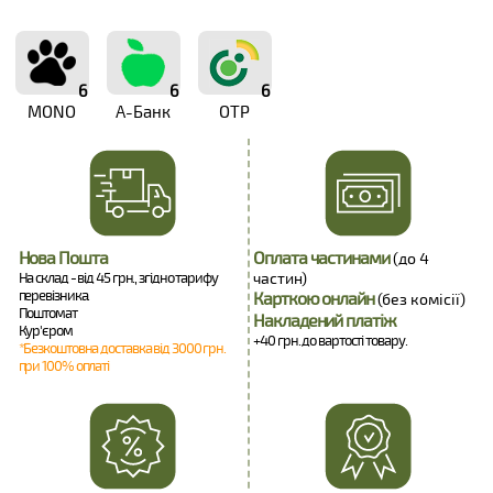
6
6
6
MONO
А-Банк
OTP
Нова Пошта
Оплата частинами
(до 4
На склад - від 45 грн., згідно тарифу
частин)
перевізника.
Карткою онлайн
(без комісії)
Поштомат
Накладений платіж
Кур'єром
+40 грн. до вартості товару.
*Безкоштовна доставка від 3000 грн.
при 100% оплаті