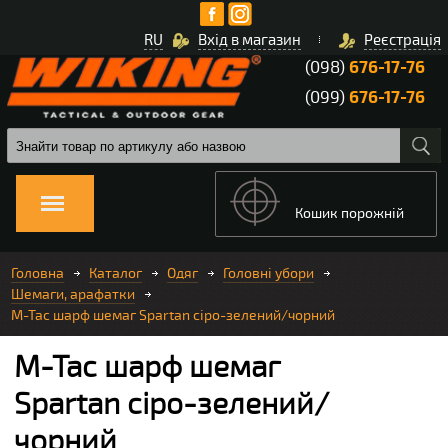
RU
Вхід в магазин
Реєстрація
(098)
676-17-76
(099)
676-17-76
Кошик порожній
Головна
Каталог
Одяг
Головні убори
Шемаги, арафатки
M-Tac шарф шемаг Spartan сіро-зелений/чорний
M-Tac шарф шемаг
Spartan сіро-зелений/
чорний