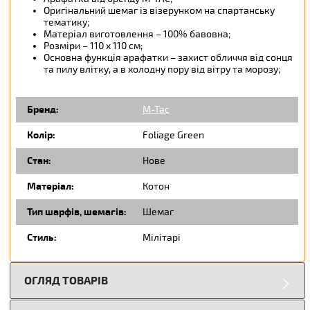
Оригінальний шемаг із візерунком на спартанську
тематику;
Матеріал виготовлення – 100% бавовна;
Розміри – 110 х 110 см;
Основна функція арафатки – захист обличчя від сонця
та пилу влітку, а в холодну пору від вітру та морозу;
Бренд:
M-Tac
Колір:
Foliage Green
Стан:
Нове
Матеріал:
Котон
Тип шарфів, шемагів:
Шемаг
Стиль:
Мілітарі
ОГЛЯД ТОВАРІВ