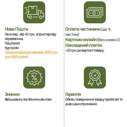
Нова Пошта
Оплата частинами
(до 4
На склад - від 45 грн., згідно тарифу
частин)
перевізника.
Карткою онлайн
(без комісії)
Поштомат
Накладений платіж
Кур'єром
+23 грн. до вартості товару.
*Безкоштовна доставка від 3000 грн.
при 100% оплаті
Знижки
Гарантія
Військовим, постійним клієнтам
Обмін/повернення товару протягом 14
днів з дня отримання