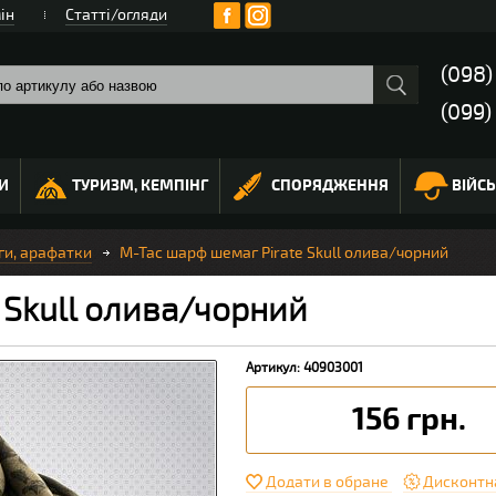
ін
Статті/огляди
(098
(099)
И
ТУРИЗМ, КЕМПІНГ
СПОРЯДЖЕННЯ
ВІЙС
и, арафатки
M-Tac шарф шемаг Pirate Skull олива/чорний
 Skull олива/чорний
Артикул: 40903001
156 грн.
Додати в обране
Дисконтн