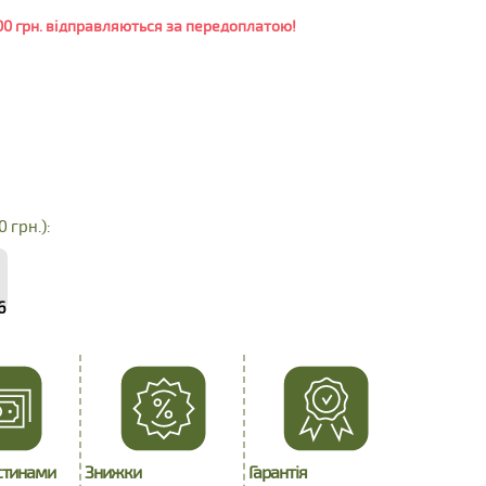
0 грн. відправляються за передоплатою!
0 грн.):
6
стинами
Знижки
Гарантія