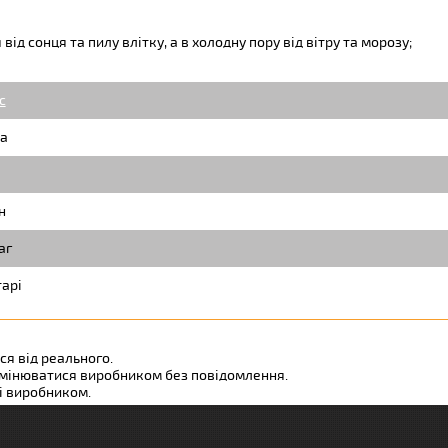
ід сонця та пилу влітку, а в холодну пору від вітру та морозу;
c
а
н
аг
арі
ся від реального.
змінюватися виробником без повідомлення.
ні виробником.