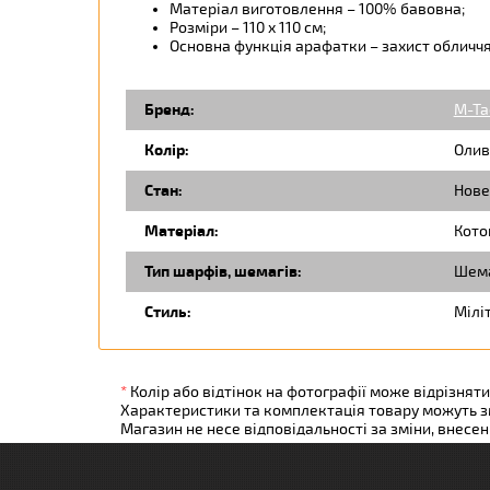
Матеріал виготовлення – 100% бавовна;
Розміри – 110 х 110 см;
Основна функція арафатки – захист обличчя в
Бренд:
M-Ta
Колір:
Олив
Стан:
Нове
Матеріал:
Кото
Тип шарфів, шемагів:
Шем
Стиль:
Міліт
*
Колір або відтінок на фотографії може відрізняти
Характеристики та комплектація товару можуть 
Магазин не несе відповідальності за зміни, внесе