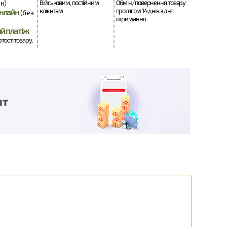
н)
Військовим, постійним
Обмін/повернення товару
клієнтам
протягом 14 днів з дня
нлайн
(без
отримання
й платіж
ртості товару.