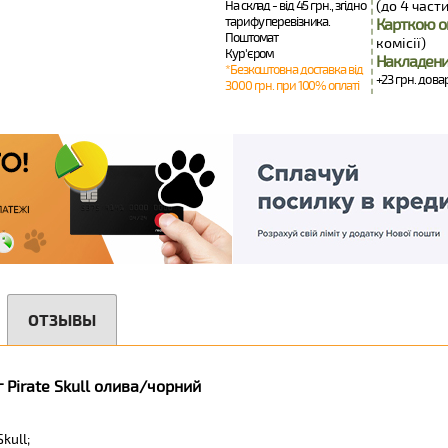
На склад - від 45 грн., згідно
(до 4 части
тарифу перевізника.
Карткою о
Поштомат
комісії)
Кур'єром
Накладени
*Безкоштовна доставка від
+23 грн. до ва
3000 грн. при 100% оплаті
ОТЗЫВЫ
Pirate Skull олива/чорний
kull;