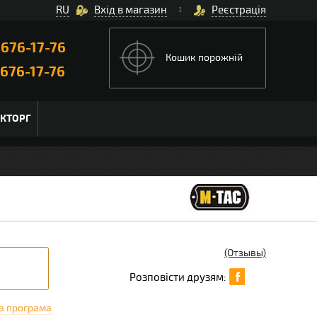
RU
Вхід в магазин
Реєстрація
)
676-17-76
Кошик порожній
676-17-76
ЬКТОРГ
(Отзывы)
Розповісти друзям:
а програма