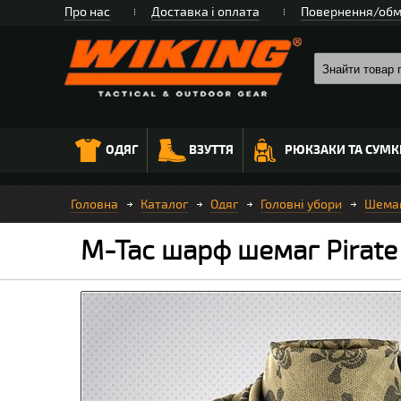
Про нас
Доставка і оплата
Повернення/обм
ОДЯГ
ВЗУТТЯ
РЮКЗАКИ ТА СУМК
Головна
Каталог
Одяг
Головні убори
Шемаг
M-Tac шарф шемаг Pirate