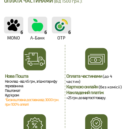
ОПЛАТА ЧАСТИНАМИ
(від 1500 грн.):
6
6
6
MONO
А-Банк
OTP
Нова Пошта
Оплата частинами
(до 4
На склад - від 45 грн., згідно тарифу
частин)
перевізника.
Карткою онлайн
(без комісії)
Поштомат
Накладений платіж
Кур'єром
+25 грн. до вартості товару.
*Безкоштовна доставка від 3000 грн.
при 100% оплаті