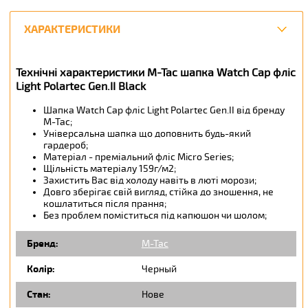
ХАРАКТЕРИСТИКИ
Технічні характеристики M-Tac шапка Watch Cap фліс
Light Polartec Gen.II Black
Шапка Watch Cap фліс Light Polartec Gen.II від бренду
M-Tac;
Універсальна шапка що доповнить будь-який
гардероб;
Матеріал - преміальний фліс Micro Series;
Щільність матеріалу 159г/м2;
Захистить Вас від холоду навіть в люті морози;
Довго зберігає свій вигляд, стійка до зношення, не
кошлатиться після прання;
Без проблем поміститься під капюшон чи шолом;
Бренд:
M-Tac
Колір:
Черный
Стан:
Нове