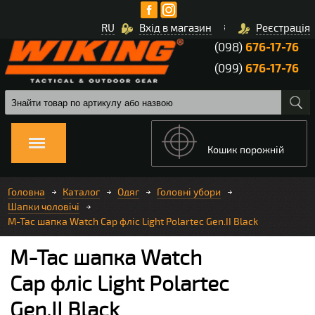
RU
Вхід в магазин
Реєстрація
(098)
676-17-76
(099)
676-17-76
Кошик порожній
Головна
Каталог
Одяг
Головні убори
Шапки чоловічі
M-Tac шапка Watch Cap фліс Light Polartec Gen.II Black
M-Tac шапка Watch
Cap фліс Light Polartec
Gen.II Black