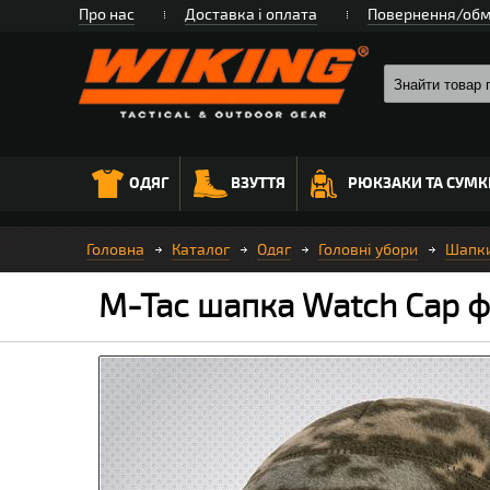
Про нас
Доставка і оплата
Повернення/обм
ОДЯГ
ВЗУТТЯ
РЮКЗАКИ ТА СУМК
Головна
Каталог
Одяг
Головні убори
Шапки
M-Tac шапка Watch Cap ф