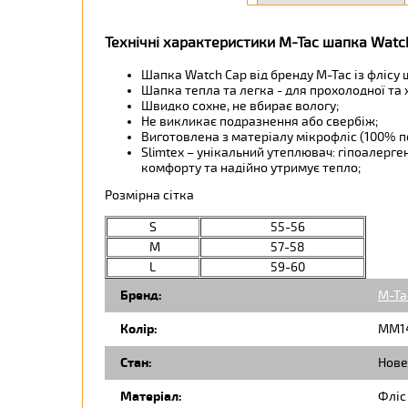
Технічні характеристики M-Tac шапка Watch
Шапка Watch Cap від бренду M-Tac із флісу 
Шапка тепла та легка - для прохолодної та 
Швидко сохне, не вбирає вологу;
Не викликає подразнення або свербіж;
Виготовлена з матеріалу мікрофліс (100% п
Slimtex – унікальний утеплювач: гіпоалерген
комфорту та надійно утримує тепло;
Розмірна сітка
S
55-56
M
57-58
L
59-60
Бренд:
M-Ta
Колір:
ММ1
Стан:
Нове
Матеріал:
Фліс