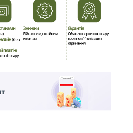
стинами
Знижки
Гарантія
н)
Військовим, постійним
Обмін/повернення товару
клієнтам
протягом 14 днів з дня
нлайн
(без
отримання
й платіж
ртості товару.