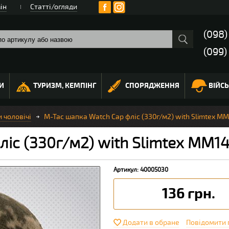
ін
Статті/огляди
(098
(099)
И
ТУРИЗМ, КЕМПІНГ
СПОРЯДЖЕННЯ
ВІЙС
 чоловічі
M-Tac шапка Watch Cap фліс (330г/м2) with Slimtex M
ліс (330г/м2) with Slimtex MM1
Артикул: 40005030
136 грн.
Додати в обране
Повідомити 