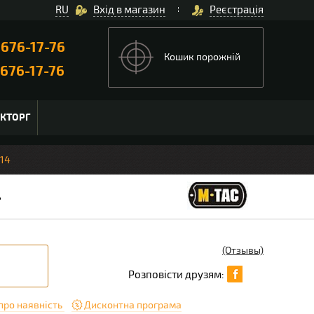
RU
Вхід в магазин
Реєстрація
)
676-17-76
Кошик порожній
676-17-76
ЬКТОРГ
M14
4
(Отзывы)
Розповісти друзям:
про наявність
Дисконтна програма