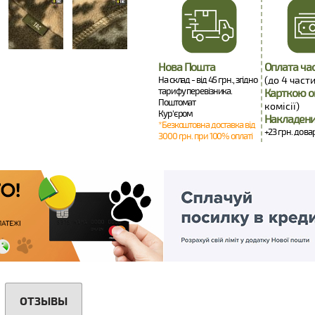
Нова Пошта
Оплата ча
На склад - від 45 грн., згідно
(до 4 части
тарифу перевізника.
Карткою о
Поштомат
комісії)
Кур'єром
Накладени
*Безкоштовна доставка від
+23 грн. до ва
3000 грн. при 100% оплаті
ОТЗЫВЫ