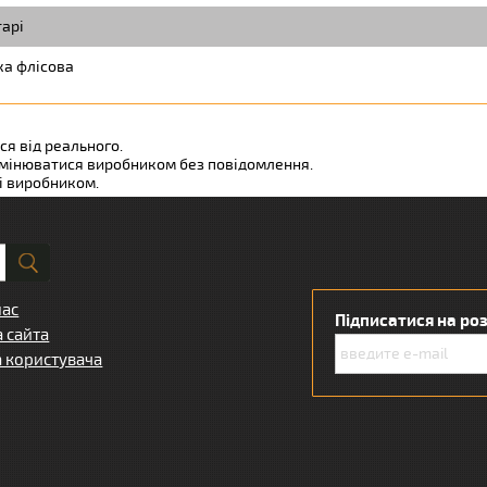
арі
а флісова
ся від реального.
змінюватися виробником без повідомлення.
ні виробником.
нас
Підписатися на ро
а сайта
а користувача