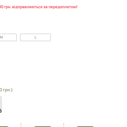
0 грн. відправляються за передоплатою!
M
L
0 грн.):
6