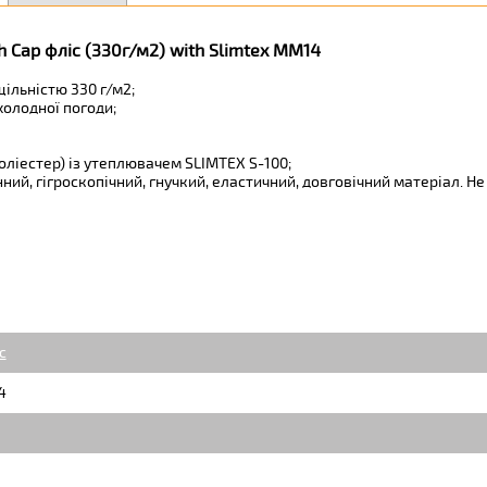
 Cap фліс (330г/м2) with Slimtex MM14
щільністю 330 г/м2;
холодної погоди;
оліестер) із утеплювачем SLIMTEX S-100;
ний, гігроскопічний, гнучкий, еластичний, довговічний матеріал. Не
c
4