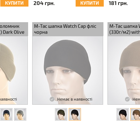
204 грн.
181 грн.
КУПИТИ
КУПИТИ
шоломник
M-Tac шапка Watch Cap фліс
M-Tac шапка 
) Dark Olive
чорна
(330г/м2) wit
наявності
Немає в наявності
Нем