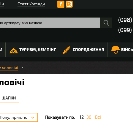
ін
Статті/огляди
(098
(099)
И
ТУРИЗМ, КЕМПІНГ
СПОРЯДЖЕННЯ
ВІЙС
 чоловічі
ловічі
ШАПКИ
12
30
Всі
Популярністю
Показувати по: