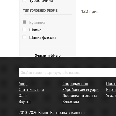
Туристичний
ТИП ГОЛОВНИХ УБОРІВ
122 грн.
Вушанка
Шапка
Шапка флісова
Очистити фільтр
Акції
Спорядження
Про 
Статті/огляди
Збройові аксесуари
Карт
Одяг
Доставка та оплата
Угод
Взуття
Клієнтам
2010-2026 Вікінг. Всі права захищені.