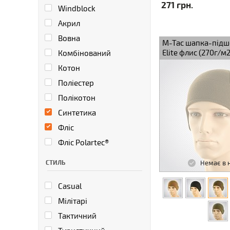
271 грн.
Windblock
Акрил
Вовна
M-Tac шапка-під
Elite флис (270г/м2
Комбінований
Котон
Поліестер
Полікотон
Синтетика
Фліс
Фліс Polartec®
СТИЛЬ
Немає в 
Casual
Мілітарі
Тактичний