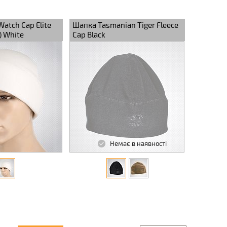
atch Cap Elite
Шапка Tasmanian Tiger Fleece
) White
Cap Black
Немає в наявності