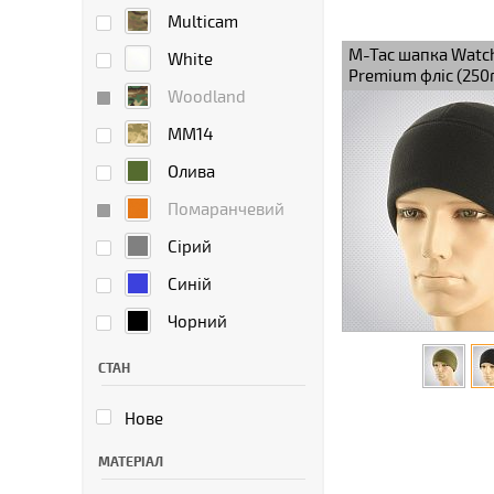
Multicam
M-Tac шапка Watc
White
Premium фліс (250г
Woodland
ММ14
Олива
Помаранчевий
Сірий
Синій
Чорний
СТАН
Нове
МАТЕРІАЛ