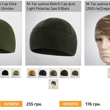
 Cap Elite
M-Tac шапка Watch Cap фліс
M-Tac шапка 
h Slimtex
Light Polartec Gen.II Black
(260г/м2) му
255 грн.
176 грн.
КУПИТИ
КУПИТИ