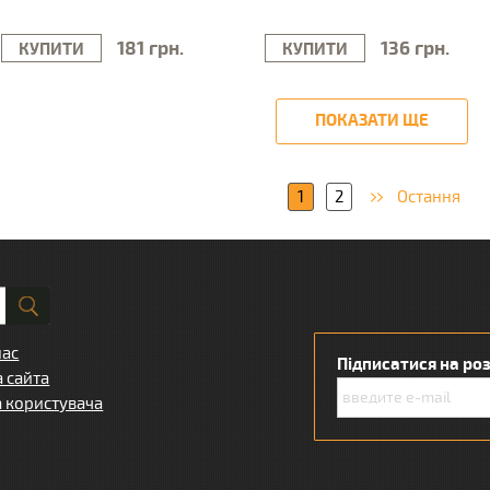
181 грн.
136 грн.
КУПИТИ
КУПИТИ
ПОКАЗАТИ ЩЕ
1
2
Остання
нас
Підписатися на ро
а сайта
а користувача