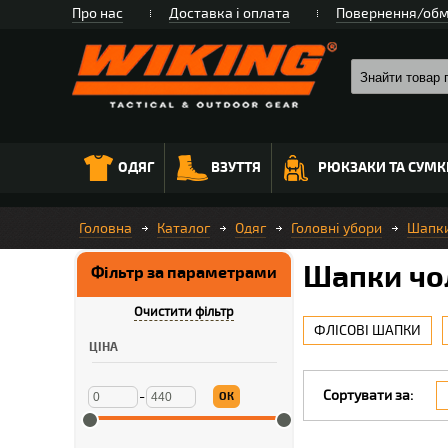
Про нас
Доставка і оплата
Повернення/обм
ОДЯГ
ВЗУТТЯ
РЮКЗАКИ ТА СУМК
Головна
Каталог
Одяг
Головні убори
Шапки
Шапки чо
Фільтр за параметрами
Очистити фільтр
ФЛІСОВІ ШАПКИ
ЦІНА
Сортувати за:
-
ОК