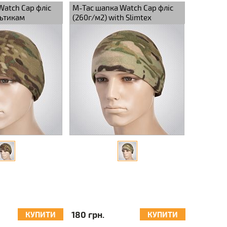
Watch Cap фліс
M-Tac шапка Watch Cap фліс
льтикам
(260г/м2) with Slimtex
Multicam
180 грн.
КУПИТИ
КУПИТИ