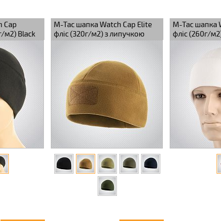
h Cap
M-Tac шапка Watch Cap Elite
M-Tac шапка W
/м2) Black
фліс (320г/м2) з липучкою
фліс (260г/м2
Coyote Brown