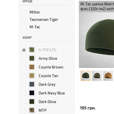
БРЕНД
M-Tac шапка Watch
фліс (320г/м2) wit
Miltec
Army Olive
Tasmanian Tiger
M-Tac
КОЛІР
A-TACS FG
Army Olive
Coyote Brown
Coyote Tan
Dark Grey
Dark Navy Blue
Dark Olive
195 грн.
MTP