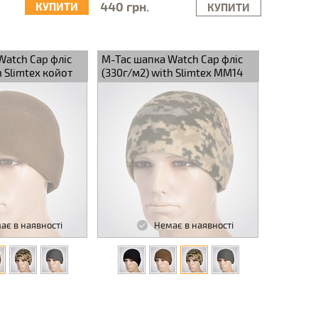
440 грн.
КУПИТИ
КУПИТИ
Watch Cap фліс
M-Tac шапка Watch Cap фліс
h Slimtex койот
(330г/м2) with Slimtex MM14
ає в наявності
Немає в наявності