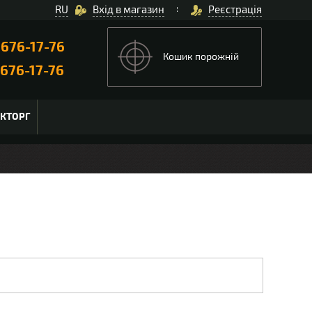
RU
Вхід в магазин
Реєстрація
)
676-17-76
Кошик порожній
676-17-76
ЬКТОРГ