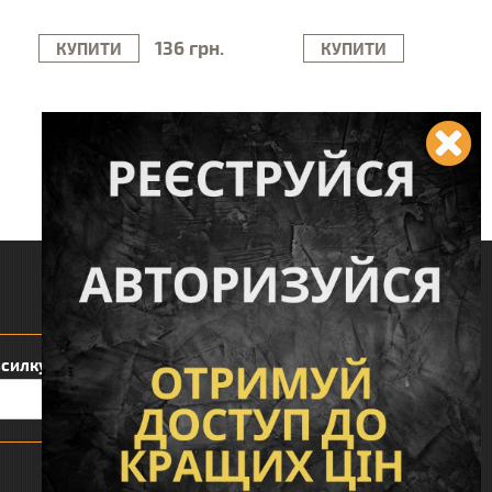
136 грн.
КУПИТИ
КУПИТИ
Слідкуйте за нами:
зсилку:
Сподобався наш інтернет магазин?