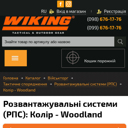
RU
Вхід в магазин
Реєстрація
(098)
676-17-76
(099)
676-17-76
Кошик порожній
Головна
Каталог
Військторг
Тактичне спорядження
Розвантажувальні системи (РПС)
Колір - Woodland
Розвантажувальні системи
(РПС): Колір - Woodland