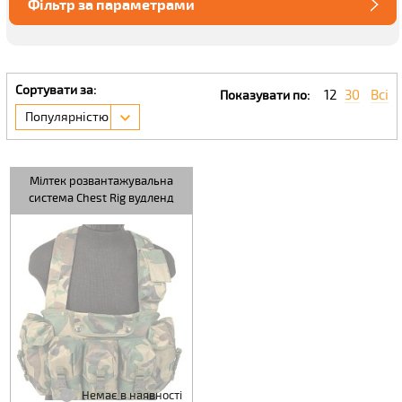
Фільтр за параметрами
Сортувати за:
12
30
Всі
Показувати по:
Популярністю
Мілтек розвантажувальна
система Chest Rig вудленд
Немає в наявності