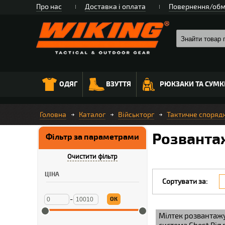
Про нас
Доставка і оплата
Повернення/обм
ОДЯГ
ВЗУТТЯ
РЮКЗАКИ ТА СУМК
Головна
Каталог
Військторг
Тактичне споряд
Розвантаж
Фільтр за параметрами
Очистити фільтр
ЦІНА
Сортувати за:
-
ОК
Мілтек розвантаж