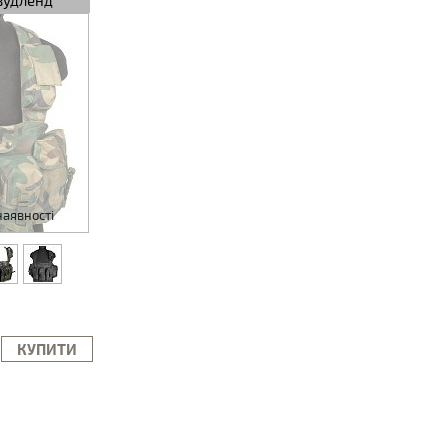
 вудленд
наявності
КУПИТИ