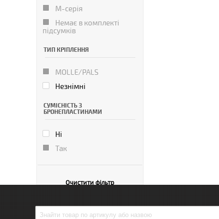
М-серія
Немає в комплекті
підсумків
ТИП КРІПЛЕННЯ
MOLLE/PALS
Незнімні
СУМІСНІСТЬ З
БРОНЕПЛАСТИНАМИ
Ні
Так
Очистити фільтр