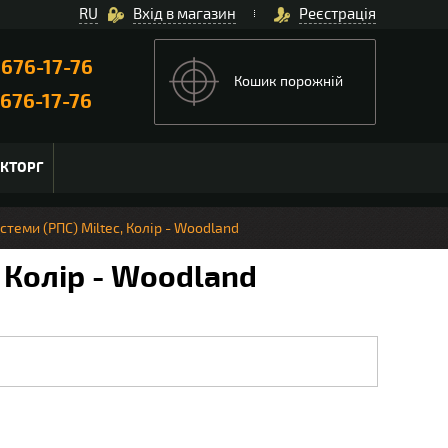
RU
Вхід в магазин
Реєстрація
)
676-17-76
Кошик порожній
676-17-76
ЬКТОРГ
теми (РПС) Miltec, Колір - Woodland
 Колір - Woodland