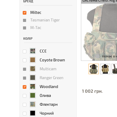
система Chest Rig
БРЕНД
Miltec
Tasmanian Tiger
M-Tac
КОЛІР
CCE
Немає в 
Coyote Brown
Multicam
Ranger Green
Woodland
1 002 грн.
Олива
Флектарн
Чорний