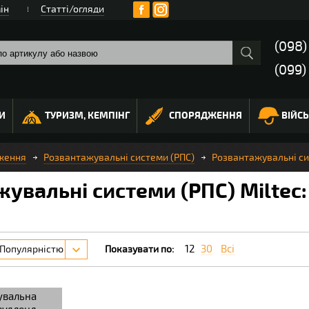
ін
Статті/огляди
(098
(099)
И
ТУРИЗМ, КЕМПІНГ
СПОРЯДЖЕННЯ
ВІЙС
ження
Розвантажувальні системи (РПС)
Розвантажувальні сис
увальні системи (РПС) Miltec:
12
30
Всі
Популярністю
Показувати по:
увальна