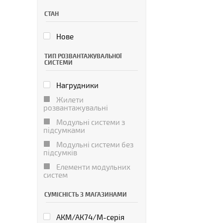
СТАН
Нове
ТИП РОЗВАНТАЖУВАЛЬНОЇ
СИСТЕМИ
Нагрудники
Жилети
розвантажувальні
Модульні системи з
підсумками
Модульні системи без
підсумків
Елементи модульних
систем
СУМІСНІСТЬ З МАГАЗИНАМИ
АКМ/АК74/М-серія