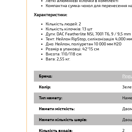
Легкі алюмінієві кілочки в комплекті
Компактна сумка-чохол для перенесення н
Характеристики:
Кількість людей: 2
Кількість кілочків: 13 шт
Дуги: DAC Featherlite NSL 7001 T6, 9 / 9,5 mm
Тент: Нейлон RipStop, силіконізація 4,000 м
Дно: Нейлон, поліуретан 10 000 мм H2O
Розмір в упаковці: 42*15 см
Висота: 110/118 см
Вага: 2,55 кг.
Бренд:
Pingu
Колір:
Зеле
Тип намету:
Наме
Намети місткість:
Двом
Намети кількість шарів:
Двош
Кількість входів:
2