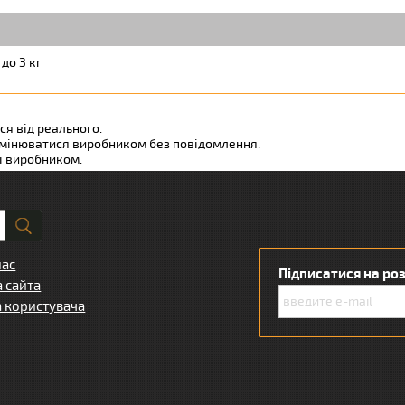
 до 3 кг
ся від реального.
змінюватися виробником без повідомлення.
ні виробником.
нас
Підписатися на ро
а сайта
а користувача