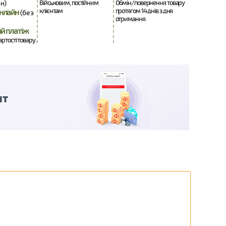
н)
Військовим, постійним
Обмін/повернення товару
клієнтам
протягом 14 днів з дня
нлайн
(без
отримання
й платіж
артості товару.