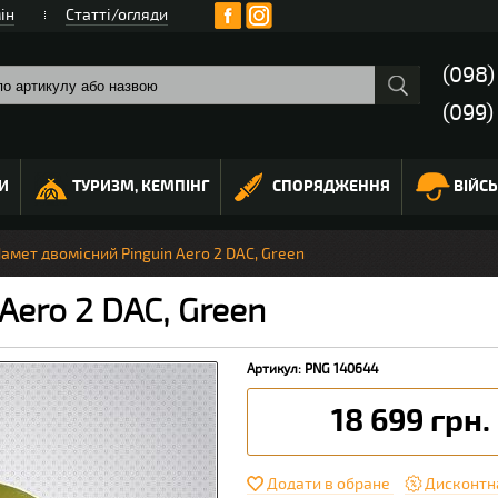
ін
Статті/огляди
(098
(099)
И
ТУРИЗМ, КЕМПІНГ
СПОРЯДЖЕННЯ
ВІЙС
амет двомісний Pinguin Aero 2 DAC, Green
Aero 2 DAC, Green
Артикул: PNG 140644
18 699 грн.
Додати в обране
Дисконтн