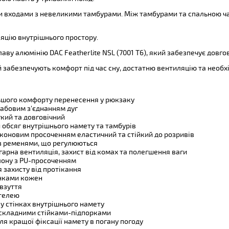
и входами з невеликими тамбурами. Між тамбурами та спальною ч
ляцію внутрішнього простору.
ву алюмінію DAC Featherlite NSL (7001 T6), який забезпечує довгові
й забезпечують комфорт під час сну, достатню вентиляцію та необхі
ільшого комфорту перенесення у рюкзаку
хабовим з'єднанням дуг
гкий та довговічний
й обсяг внутрішнього намету та тамбурів
ліконовим просоченням еластичний та стійкий до розривів
 з ременями, що регулюються
 гарна вентиляція, захист від комах та полегшення ваги
лону з PU-просоченням
 захисту від протікання
унками кожен
взуття
стелею
 у стінках внутрішнього намету
зі складними стійками-підпорками
ля кращої фіксації намету в погану погоду