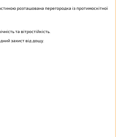
астиною розташована перегородка із протимоскітної
чність та вітростійкість.
дний захист від дощу.