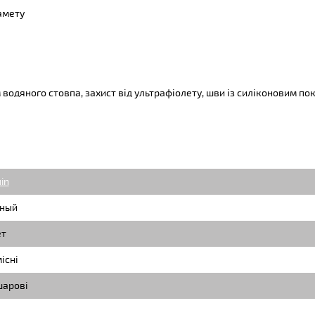
амету
м водяного стовпа, захист від ультрафіолету, шви із силіконовим п
in
ный
т
існі
арові