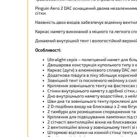
Pinguin Aero 2 DAC оснащений двома незалежним
сітки.
Наявність двох входів забезпечує відмінну венти
Каркас намету виконаний з міцного та легкого спла
Дихаючий внутрішній тент і вологостійкий верхні
Особливості:
Ultralight серія – полегшений намет для б
Двошарова конструкція купольного типу з 
Каркас (дуги) з алюмінієвого сплаву DAC ле
Додаткова півдуга в піку збільшує корисни
Зовнішній тент із посиленого нейлону з си
Кріплення зовнішнього тенту на фастексах
Стінки внутрішнього намету з дрібної сітки,
Дно внутрішнього намету водостійке, з ней
Шви дна та зовнішнього тенту проклеєні для
2 D-подібних входу на блискавці з 2-ма біг
2 тамбури для розміщення спорядження та 
Кріплення для підвішування лампочки під 
2 сітчасті вентиляційні вікна на блискавках
2 вентиляційні вікна у зовнішньому тенті 
Штормові відтяжки на кожній стінці тенту д