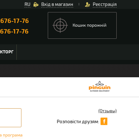
RU
Вхід в магазин
Реєстрація
)
676-17-76
Кошик порожній
676-17-76
ЬКТОРГ
(Отзывы)
Розповісти друзям:
а програма