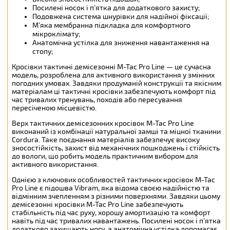
Посилені носок і п’ятка для додаткового захисту;
Подовжена система шнурівки для надійної фіксації;
М’яка мембранна підкладка для комфортного
мікроклімату;
Анатомічна устілка для зниження навантаження на
стопу;
Кросівки тактичні демісезонні M-Tac Pro Line — це сучасна
модель, розроблена для активного використання у змінних
погодних умовах. Завдяки продуманій конструкції та якісним
матеріалам ці тактичні кросівки забезпечують комфорт під
час тривалих тренувань, походів або пересування
пересіченою місцевістю.
Верх тактичних демісезонних кросівок M-Tac Pro Line
виконаний із комбінації натуральної замші та міцної тканини
Cordura. Таке поєднання матеріалів забезпечує високу
зносостійкість, захист від механічних пошкоджень і стійкість
до вологи, що робить модель практичним вибором для
активного використання.
Однією з ключових особливостей тактичних кросівок M-Tac
Pro Line є підошва Vibram, яка відома своєю надійністю та
відмінним зчепленням з різними поверхнями. Завдяки цьому
демісезонні кросівки M-Tac Pro Line забезпечують
стабільність під час руху, хорошу амортизацію та комфорт
навіть під час тривалих навантажень. Посилені носок і п’ятка
додатково захищають ногу, а анатомічна устілка допомагає