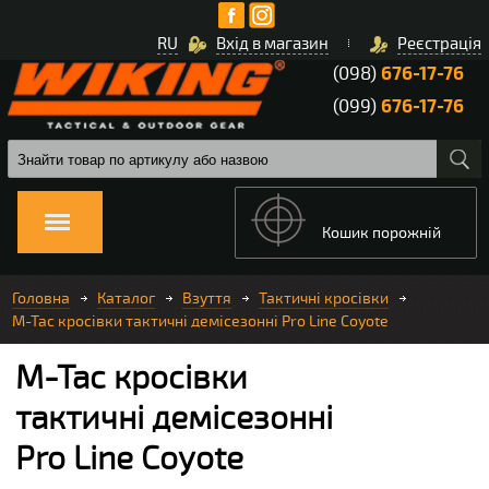
RU
Вхід в магазин
Реєстрація
(098)
676-17-76
(099)
676-17-76
Кошик порожній
Головна
Каталог
Взуття
Тактичні кросівки
M-Tac кросівки тактичні демісезонні Pro Line Coyote
M-Tac кросівки
тактичні демісезонні
Pro Line Coyote