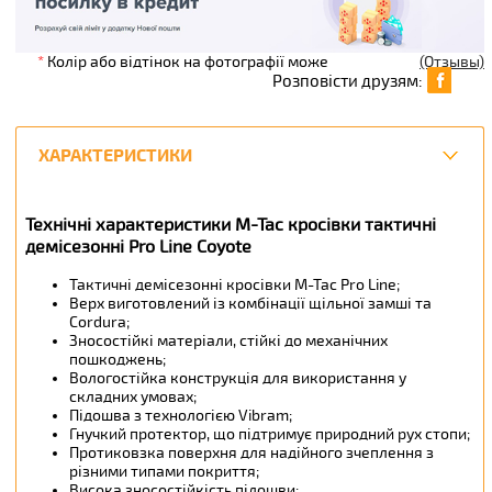
*
Колір або відтінок на фотографії може
(Отзывы)
Розповісти друзям:
ХАРАКТЕРИСТИКИ
Технічні характеристики M-Tac кросівки тактичні
демісезонні Pro Line Coyote
Тактичні демісезонні кросівки M-Tac Pro Line;
Верх виготовлений із комбінації щільної замші та
Cordura;
Зносостійкі матеріали, стійкі до механічних
пошкоджень;
Вологостійка конструкція для використання у
складних умовах;
Підошва з технологією Vibram;
Гнучкий протектор, що підтримує природний рух стопи;
Протиковзка поверхня для надійного зчеплення з
різними типами покриття;
Висока зносостійкість підошви;