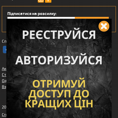
Підписатися на розсилку:
Сподобався наш інтернет магазин?
Акції
Спорядження
Про нас
Статті/огляди
Збройові
Карта сайта
аксесуари
Одяг
Угода
Доставка та
користувача
Взуття
оплата
Клієнтам
2010-2026 Вікінг. Всі права захищені.
Створення сайту