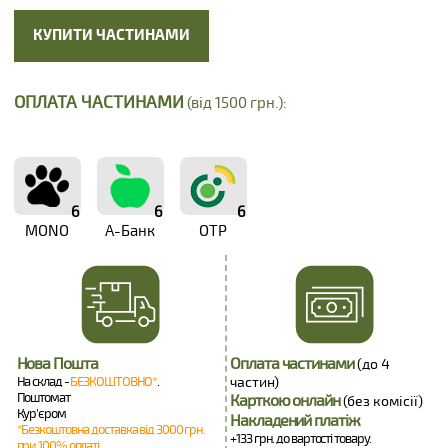
КУПИТИ ЧАСТИНАМИ
ОПЛАТА ЧАСТИНАМИ
(від 1500 грн.):
6
6
6
MONO
А-Банк
OTP
Нова Пошта
Оплата частинами
(до 4
На склад -
БЕЗКОШТОВНО*
.
частин)
Поштомат
Карткою онлайн
(без комісії)
Кур'єром
Накладений платіж
*Безкоштовна доставка від 3000 грн.
+133 грн. до вартості товару.
при 100% оплаті