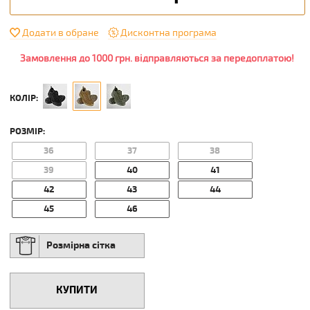
Додати в обране
Дисконтна програма
Замовлення до 1000 грн. відправляються за передоплатою!
КОЛІР:
РОЗМІР:
36
37
38
39
40
41
42
43
44
45
46
Розмірна сітка
КУПИТИ