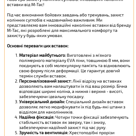
вставки від М-Тас!
Під час виконання бойових завдань або тренувань, захист
колінних суглобів є надзвичайно важливим. Ми
представляємо вам інноваційні наколінні вставки від бренду
М-Тас, які розроблені для максимального комфорту та
захисту у будь-яких умовах.
Основні переваги цих вставок:
Матеріал майбутнього:
Виготовлені з м'якого
полімерного матеріалу EVA піни, товщиною 8 мм, вони
поєднують в собі молекулярну пам'ять та відновлюють
свою форму після деформації. Це гарантує довгий
термін служби вставок.
Персоналізований захист:
Лінії відрізу на вставках
дозволяють вам налаштувати їх під ваш розмір. Бічна
відповідає ширині коліна, а нижня і верхня - висоті,
забезпечуючи ідеальну посадку.
Універсальний дизайн:
Спеціальний дизайн вставок
дозволяє легко модифікувати їх під будь-які штани з
відділом для наколінників.
Надійна фіксація:
Чотири точки фіксації забезпечують
стабільність вставок як зверху, так і знизу,
забезпечуючи надійний захист під час руху.
Зручність та вентиляція:
Хрестоподібні прорізи