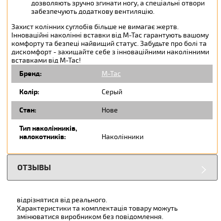
дозволяють зручно згинати ногу, а спеціальні отвори
забезпечують додаткову вентиляцію.
Захист колінних суглобів більше не вимагає жертв.
Інноваційні наколінні вставки від М-Тас гарантують вашому
комфорту та безпеці найвищий статус. Забудьте про болі та
дискомфорт - захищайте себе з інноваційними наколінними
вставками від М-Тас!
Бренд:
M-Tac
Колір:
Серый
Стан:
Нове
Тип наколінників,
налокотників:
Наколінники
ОТЗЫВЫ
відрізнятися від реального.
Характеристики та комплектація товару можуть
змінюватися виробником без повідомлення.