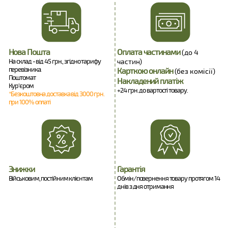
Нова Пошта
Оплата частинами
(до 4
На склад - від 45 грн., згідно тарифу
частин)
перевізника.
Карткою онлайн
(без комісії)
Поштомат
Накладений платіж
Кур'єром
+24 грн. до вартості товару.
*Безкоштовна доставка від 3000 грн.
при 100% оплаті
Знижки
Гарантія
Військовим, постійним клієнтам
Обмін/повернення товару протягом 14
днів з дня отримання