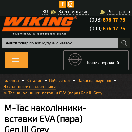
RU
Вхід в магазин
Реєстрація
(098)
676-17-76
(099)
676-17-76
Кошик порожній
Головна
Каталог
Військторг
Захисна амуніція
Наколінники і налокітники
M-Tac наколінники-вставки EVA (пара) Gen.III Grey
M-Tac наколінники-
вставки EVA (пара)
Gen.III Grey