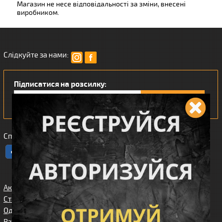
Магазин не несе відповідальності за зміни, внесені
виробником.
Слідкуйте за нами:
Підписатися на розсилку:
Сподобався наш інтернет магазин?
Акції
Спорядження
Про нас
Статті/огляди
Збройові
Карта сайта
аксесуари
Одяг
Угода
Доставка та
користувача