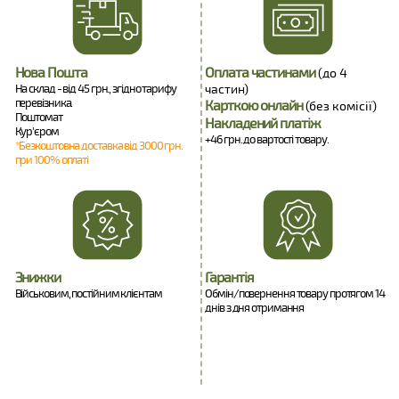
Нова Пошта
Оплата частинами
(до 4
На склад - від 45 грн., згідно тарифу
частин)
перевізника.
Карткою онлайн
(без комісії)
Поштомат
Накладений платіж
Кур'єром
+46 грн. до вартості товару.
*Безкоштовна доставка від 3000 грн.
при 100% оплаті
Знижки
Гарантія
Військовим, постійним клієнтам
Обмін/повернення товару протягом 14
днів з дня отримання