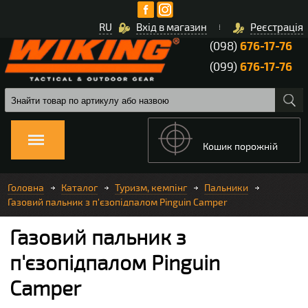
RU
Вхід в магазин
Реєстрація
(098)
676-17-76
(099)
676-17-76
Кошик порожній
Головна
Каталог
Туризм, кемпінг
Пальники
Газовий пальник з п'єзопідпалом Pinguin Camper
Газовий пальник з
п'єзопідпалом Pinguin
Camper