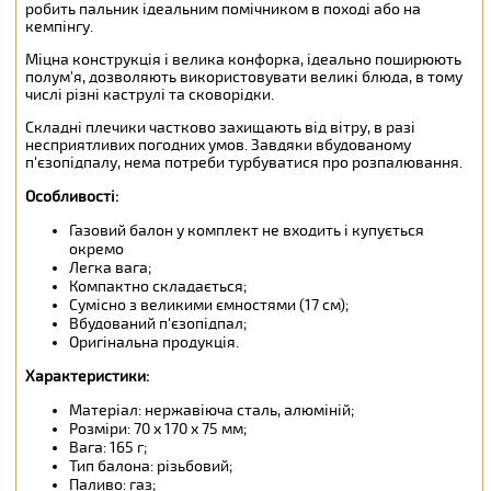
робить пальник ідеальним помічником в поході або на
кемпінгу.
Міцна конструкція і велика конфорка, ідеально поширюють
полум'я, дозволяють використовувати великі блюда, в тому
числі різні каструлі та сковорідки.
Складні плечики частково захищають від вітру, в разі
несприятливих погодних умов. Завдяки вбудованому
п'єзопідпалу, нема потреби турбуватися про розпалювання.
Особливості:
Газовий балон у комплект не входить і купується
окремо
Легка вага;
Компактно складається;
Сумісно з великими ємностями (17 см);
Вбудований п'єзопідпал;
Оригінальна продукція.
Характеристики:
Матеріал: нержавіюча сталь, алюміній;
Розміри: 70 х 170 х 75 мм;
Вага: 165 г;
Тип балона: різьбовий;
Паливо: газ;