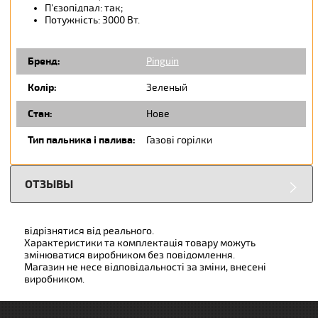
П'єзопідпал: так;
Потужність: 3000 Вт.
Бренд:
Pinguin
Колір:
Зеленый
Стан:
Нове
Тип пальника і палива:
Газові горілки
ОТЗЫВЫ
відрізнятися від реального.
Характеристики та комплектація товару можуть
змінюватися виробником без повідомлення.
Магазин не несе відповідальності за зміни, внесені
виробником.