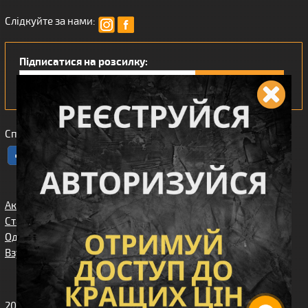
Слідкуйте за нами:
Підписатися на розсилку:
Сподобався наш інтернет магазин?
Акції
Спорядження
Про нас
Статті/огляди
Збройові
Карта сайта
аксесуари
Одяг
Угода
Доставка та
користувача
Взуття
оплата
Клієнтам
2010-2026 Вікінг. Всі права захищені.