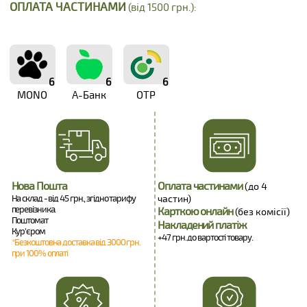
ОПЛАТА ЧАСТИНАМИ
(від 1500 грн.):
6
6
6
MONO
А-Банк
OTP
Нова Пошта
Оплата частинами
(до 4
На склад - від 45 грн., згідно тарифу
частин)
перевізника.
Карткою онлайн
(без комісії)
Поштомат
Накладений платіж
Кур'єром
+47 грн. до вартості товару.
*Безкоштовна доставка від 3000 грн.
при 100% оплаті