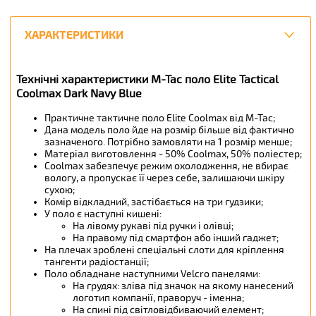
ХАРАКТЕРИСТИКИ
Технічні характеристики M-Tac поло Elite Tactical
Coolmax Dark Navy Blue
Практичне тактичне поло Elite Coolmax від М-Тас;
Дана модель поло йде на розмір більше від фактично
зазначеного. Потрібно замовляти на 1 розмір менше;
Матеріал виготовлення - 50% Coolmax, 50% поліестер;
Coolmax забезпечує режим охолодження, не вбирає
вологу, а пропускає її через себе, залишаючи шкіру
сухою;
Комір відкладний, застібається на три гудзики;
У поло є наступні кишені:
На лівому рукаві під ручки і олівці;
На правому під смартфон або інший гаджет;
На плечах зроблені спеціальні слоти для кріплення
тангенти радіостанції;
Поло обладнане наступними Velcro панелями:
На грудях: зліва під значок на якому нанесений
логотип компанії, праворуч - іменна;
На спині під світловідбиваючий елемент;