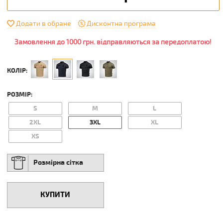
Додати в обране
Дисконтна програма
Замовлення до 1000 грн. відправляються за передоплатою!
КОЛІР:
РОЗМІР:
S
M
L
2XL
3XL
XL
XS
Розмірна сітка
КУПИТИ