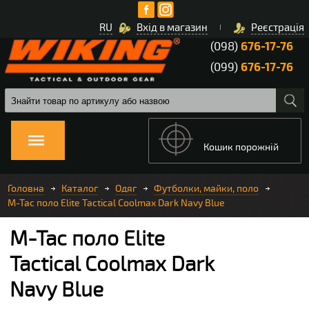
RU
Вхід в магазин
Реєстрація
(098)
676-17-76
(099)
676-17-76
Кошик порожній
Головна
Каталог
Одяг
Футболки, майки, поло
M-Tac поло Elite Tactical Coolmax Dark Navy Blue
M-Tac поло Elite
Tactical Coolmax Dark
Navy Blue