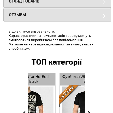
ОГЛЯД ТОВАРІВ
ОТЗЫВЫ
відрізнятися від реального.
Характеристики та комплектація товару можуть
змінюватися виробником без повідомлення.
Магазин не несе відповідальності за зміни, внесені
виробником.
ТОП категорії
-Shirt Base
Футболка WGTac Knock-Knock
Футболка W
Black