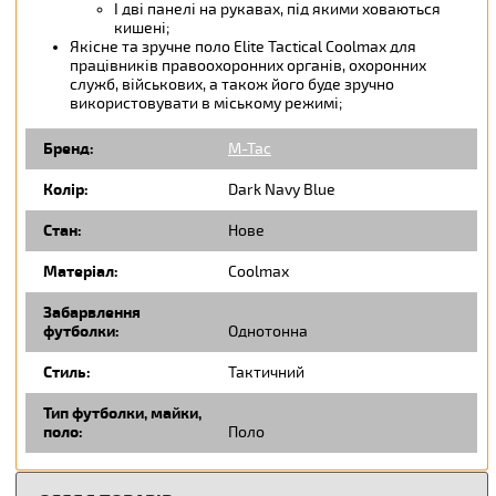
І дві панелі на рукавах, під якими ховаються
кишені;
Якісне та зручне поло Elite Tactical Coolmax для
працівників правоохоронних органів, охоронних
служб, військових, а також його буде зручно
використовувати в міському режимі;
Бренд:
M-Tac
Колір:
Dark Navy Blue
Стан:
Нове
Матеріал:
Coolmax
Забарвлення
футболки:
Однотонна
Стиль:
Тактичний
Тип футболки, майки,
поло:
Поло