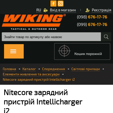
RU
Вхід в магазин
Реєстрація
(098)
676-17-76
(099)
676-17-76
Кошик порожній
Головна
Каталог
Спорядження
Світлові прилади
Елементи живлення та аксесуари
Nitecore зарядний пристрій Intellicharger i2
Nitecore зарядний
пристрій Intellicharger
i2