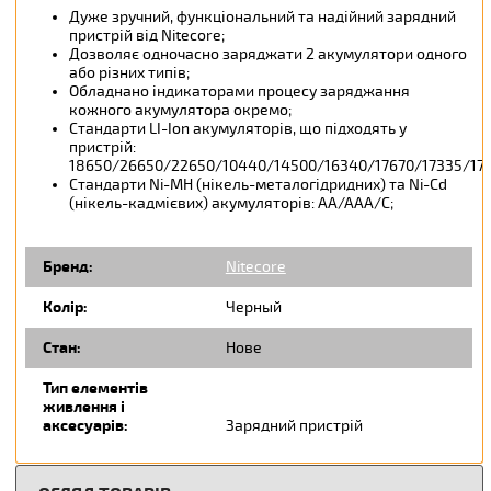
Дуже зручний, функціональний та надійний зарядний
пристрій від Nitecore;
Дозволяє одночасно заряджати 2 акумулятори одного
або різних типів;
Обладнано індикаторами процесу заряджання
кожного акумулятора окремо;
Стандарти LI-Ion акумуляторів, що підходять у
пристрій:
18650/26650/22650/10440/14500/16340/17670/17335/17
Стандарти Ni-MH (нікель-металогідридних) та Ni-Cd
(нікель-кадмієвих) акумуляторів: АА/ААА/С;
Бренд:
Nitecore
Колір:
Черный
Стан:
Нове
Тип елементів
живлення і
аксесуарів:
Зарядний пристрій