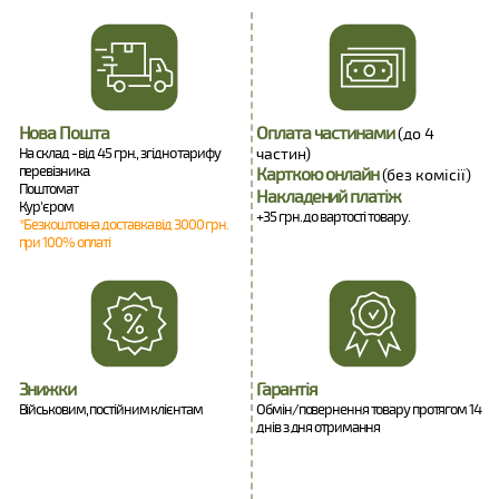
Нова Пошта
Оплата частинами
(до 4
На склад - від 45 грн., згідно тарифу
частин)
перевізника.
Карткою онлайн
(без комісії)
Поштомат
Накладений платіж
Кур'єром
+35 грн. до вартості товару.
*Безкоштовна доставка від 3000 грн.
при 100% оплаті
Знижки
Гарантія
Військовим, постійним клієнтам
Обмін/повернення товару протягом 14
днів з дня отримання