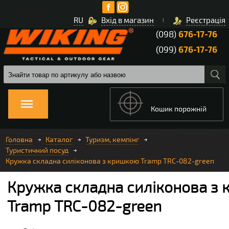
RU
Вхід в магазин
Реєстрація
(098)
676-17-76
(099)
676-17-76
Кошик порожній
Головна
Каталог
Туризм, кемпінг
Туристичний посуд
Кружка складна силіконова з кришкою Tramp TRC-082-green
Кружка складна силіконова з
Tramp TRC-082-green