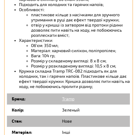
Підходить для холодних та гарячих напоїв;
Особливості:
пластикове кільце з насічками для зручного
утримання в руці дає ефект твердої кружки;
отвір у кришці із затвором від протоки рідини
дозволяє пити навіть на ходу, не побоюючись
розплескати вміст;
Характеристики:
Об'єм: 350 мл;
Матеріал: харчовий силікон, поліпропілен;
Вага: 104 гр;
Розмір у складеному вигляді: 8 х 8 см;
Розмір у розкладеному вигляді: 10,5 х 8 см;
Кружка складна Tramp TRC-082 підходить як для
холодних, так і гарячих напоїв. Пластикове кільце дає
ефект твердої кружки. Кришка дозволяє пити навіть на
ходу, не побоюючись пролити рідину;
Бренд:
Tramp
Колір:
Зеленый
Стан:
Нове
Матеріал:
Інші