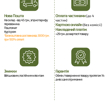
Нова Пошта
Оплата частинами
(до 4
На склад - від 45 грн., згідно тарифу
частин)
перевізника.
Карткою онлайн
(без комісії)
Поштомат
Накладений платіж
Кур'єром
+29 грн. до вартості товару.
*Безкоштовна доставка від 3000 грн.
при 100% оплаті
Знижки
Гарантія
Військовим, постійним клієнтам
Обмін/повернення товару протягом 14
днів з дня отримання