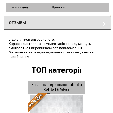
Тип посуду:
Кружки
ОТЗЫВЫ
відрізнятися від реального.
Характеристики та комплектація товару можуть
змінюватися виробником без повідомлення.
Магазин не несе відповідальності за зміни, внесені
виробником.
ТОП категорії
Казанок із кришкою Tatonka
Контейнер
Kettle 1.6 Silver
Lunch Box I