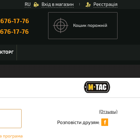
RU
Вхід в магазин
Реєстрація
)
676-17-76
Кошик порожній
676-17-76
ЬКТОРГ
(Отзывы)
Розповісти друзям:
а програма