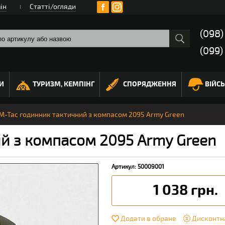
ін
Статті/огляди
(098
(099)
И
ТУРИЗМ, КЕМПІНГ
СПОРЯДЖЕННЯ
ВІЙС
M-Tac годинник тактичний з компасом 2095 Army Green
й з компасом 2095 Army Green
Артикул: 50009001
1 038 грн.
Додати в обране
Дисконтн