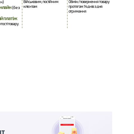
н)
Військовим, постійним
Обмін/повернення товару
клієнтам
протягом 14 днів з дня
нлайн
(без
отримання
й платіж
ртості товару.