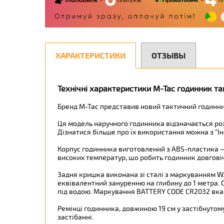
ХАРАКТЕРИСТИКИ
ОТЗЫВЫ
Технічні характеристики M-Tac годинник т
Бренд M-Tac представив новий тактичний годинни
Ця модель наручного годинника відзначається роз
Дізнатися більше про їх використання можна з "Інс
Корпус годинника виготовлений з ABS-пластика — 
високих температур, що робить годинник довговіч
Задня кришка виконана зі сталі з маркуванням W
еквівалентний зануренню на глибину до 1 метра.
під водою. Маркування BATTERY CODE CR2032 вказу
Ремінці годинника, довжиною 19 см у застібнутому
застібанні.