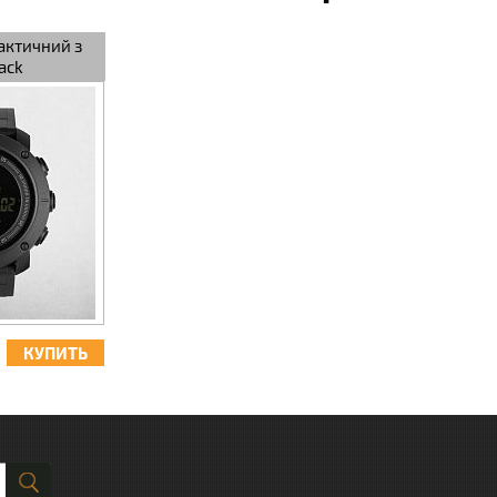
актичний з
ack
КУПИТЬ