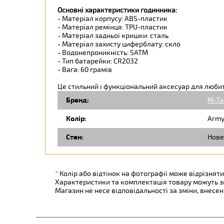
Основні характеристики годинника:
- Матеріал корпусу: ABS-пластик
- Матеріал ремінця: TPU-пластик
- Матеріал задньої кришки: сталь
- Матеріал захисту циферблату: скло
- Водонепроникність: 5ATM
- Тип батарейки: CR2032
- Вага: 60 грамів
Це стильний і функціональний аксесуар для люби
Бренд:
M-Ta
Колір:
Army 
Стан:
Нове
*
Колір або відтінок на фотографії може відрізняти
Характеристики та комплектація товару можуть 
Магазин не несе відповідальності за зміни, внесе