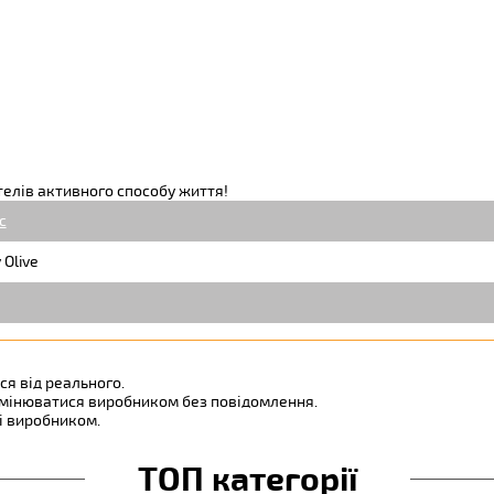
телів активного способу життя!
c
Olive
ся від реального.
змінюватися виробником без повідомлення.
ні виробником.
ТОП категорії