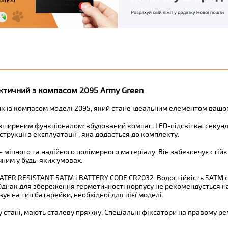
актичний з компасом 2095 Army Green
к із компасом моделі 2095, який стане ідеальним елементом вашо
ширеним функціоналом: вбудований компас, LED-підсвітка, секундом
трукції з експлуатації", яка додається до комплекту.
міцного та надійного полімерного матеріалу. Він забезпечує стійк
ним у будь-яких умовах.
ATER RESISTANT 5ATM і BATTERY CODE CR2032. Водостійкість 5ATM св
 Однак для збереження герметичності корпусу не рекомендується н
є на тип батарейки, необхідної для цієї моделі.
 стані, мають сталеву пряжку. Спеціальні фіксатори на правому рем