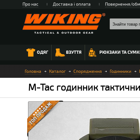
Про нас
Доставка і оплата
Повернення/обм
ОДЯГ
ВЗУТТЯ
РЮКЗАКИ ТА СУМК
Головна
Каталог
Спорядження
Годинники
M-Tac годинник тактични