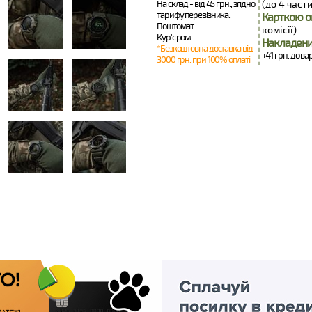
На склад - від 45 грн., згідно
(до 4 части
тарифу перевізника.
Карткою о
Поштомат
комісії)
Кур'єром
Накладени
*Безкоштовна доставка від
+41 грн. до ва
3000 грн. при 100% оплаті