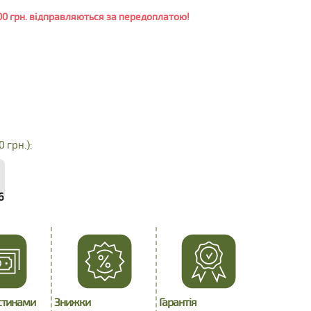
0 грн. відправляються за передоплатою!
0 грн.):
6
стинами
Знижки
Гарантія