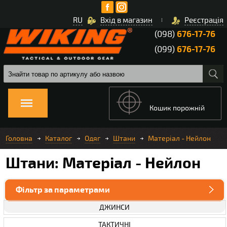
RU
Вхід в магазин
Реєстрація
(098)
676-17-76
(099)
676-17-76
Кошик порожній
Головна
Каталог
Одяг
Штани
Матеріал - Нейлон
Штани: Матеріал - Нейлон
Фільтр за параметрами
ДЖИНСИ
ТАКТИЧНІ