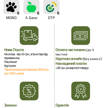
6
6
6
MONO
А-Банк
OTP
Нова Пошта
Оплата частинами
(до 4
На склад - від 45 грн., згідно тарифу
частин)
перевізника.
Карткою онлайн
(без комісії)
Поштомат
Накладений платіж
Кур'єром
+28 грн. до вартості товару.
*Безкоштовна доставка від 3000 грн.
при 100% оплаті
Знижки
Гарантія