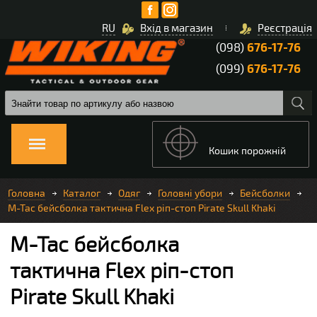
RU
Вхід в магазин
Реєстрація
(098)
676-17-76
(099)
676-17-76
Кошик порожній
Головна
Каталог
Одяг
Головні убори
Бейсболки
M-Tac бейсболка тактична Flex ріп-стоп Pirate Skull Khaki
M-Tac бейсболка
тактична Flex ріп-стоп
Pirate Skull Khaki