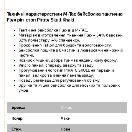
Технічні характеристики M-Tac бейсболка тактична
Flex ріп-стоп Pirate Skull Khaki
Тактична бейсболка Flex від М-ТАС;
Матеріал виготовлення: тканина Flex – 64% бавовни,
32% поліестеру, 4% спандексу;
Просочення Teflon для брудо- та вологозахисту;
Бейсболка пошита з 6 частин із люверсами на кожній
частині;
Козирок міцний, добре тримає надану йому форму;
Velcro панелі спереду, зверху та ззаду;
Прогумований логотип PIRATE SKULL на передній
панелі велкро та іменна панель ззаду;
Позаду ремінець для регулювання об'єму;
Зручна та міцна бейсболка для міських та польових
умов;
Бренд:
M-Tac
Колір:
Хаки
Стан:
Нове