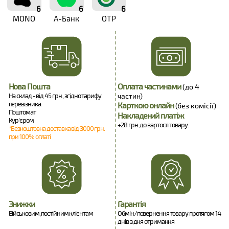
6
6
6
MONO
А-Банк
OTP
Нова Пошта
Оплата частинами
(до 4
На склад - від 45 грн., згідно тарифу
частин)
перевізника.
Карткою онлайн
(без комісії)
Поштомат
Накладений платіж
Кур'єром
+28 грн. до вартості товару.
*Безкоштовна доставка від 3000 грн.
при 100% оплаті
Знижки
Гарантія
Військовим, постійним клієнтам
Обмін/повернення товару протягом 14
днів з дня отримання