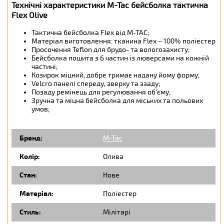
Технічні характеристики M-Tac бейсболка тактична
Flex Olive
Тактична бейсболка Flex від М-ТАС;
Матеріал виготовлення: тканина Flex – 100% поліестер
Просочення Teflon для брудо- та вологозахисту;
Бейсболка пошита з 6 частин із люверсами на кожній
частині;
Козирок міцний, добре тримає надану йому форму;
Velcro панелі спереду, зверху та ззаду;
Позаду ремінець для регулювання об'єму;
Зручна та міцна бейсболка для міських та польових
умов;
Бренд:
M-Tac
Колір:
Олива
Стан:
Нове
Матеріал:
Поліестер
Стиль:
Мілітарі