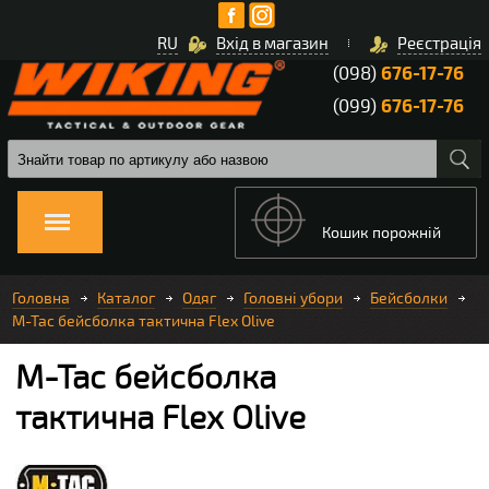
RU
Вхід в магазин
Реєстрація
(098)
676-17-76
(099)
676-17-76
Кошик порожній
Головна
Каталог
Одяг
Головні убори
Бейсболки
M-Tac бейсболка тактична Flex Olive
M-Tac бейсболка
тактична Flex Olive