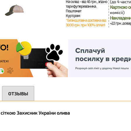
На склад - від 45 грн., згідно
(до 4 части
тарифу перевізника.
Карткою о
Поштомат
комісії)
Кур'єром
Накладени
*Безкоштовна доставка від
+22 грн. до ва
3000 грн. при 100% оплаті
ОТЗЫВЫ
 сіткою Захисник України олива