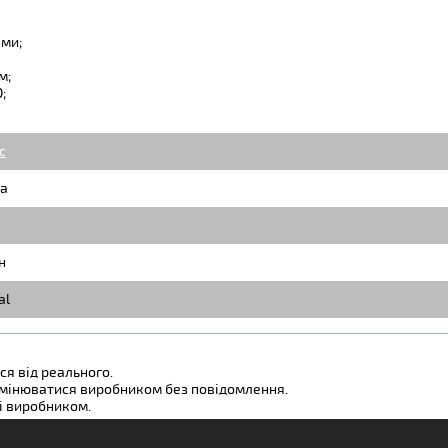
ами;
м;
;
c
а
н
al
ся від реального.
змінюватися виробником без повідомлення.
ні виробником.