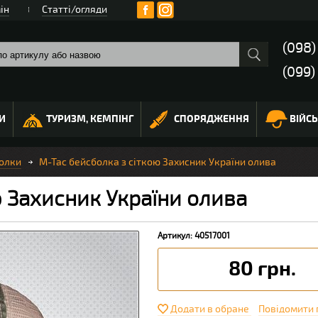
ін
Статті/огляди
(098
(099)
И
ТУРИЗМ, КЕМПІНГ
СПОРЯДЖЕННЯ
ВІЙС
олки
M-Tac бейсболка з сіткою Захисник України олива
ю Захисник України олива
Артикул: 40517001
80 грн.
Додати в обране
Повідомити 