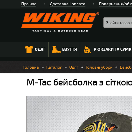
Про нас
Доставка і оплата
Повернення/обм
ОДЯГ
ВЗУТТЯ
РЮКЗАКИ ТА СУМК
Головна
Каталог
Одяг
Головні убори
Бейсб
M-Tac бейсболка з сітко