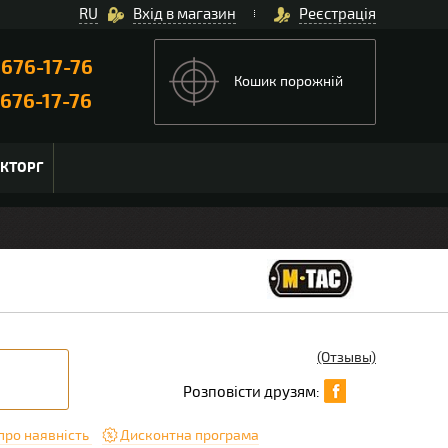
RU
Вхід в магазин
Реєстрація
)
676-17-76
Кошик порожній
676-17-76
ЬКТОРГ
(Отзывы)
Розповісти друзям:
про наявність
Дисконтна програма