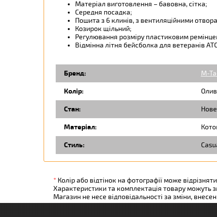
Матеріал виготовлення – бавовна, сітка;
Середня посадка;
Пошита з 6 клинів, з вентиляційними отвор
Козирок щільний;
Регулювання розміру пластиковим ремінце
Відмінна літня бейсболка для ветеранів АТО
Бренд:
M-Ta
Колір:
Олив
Стан:
Нове
Матеріал:
Кото
Стиль:
Casu
*
Колір або відтінок на фотографії може відрізняти
Характеристики та комплектація товару можуть 
Магазин не несе відповідальності за зміни, внесе