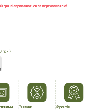
0 грн. відправляються за передоплатою!
0 грн.):
6
стинами
Знижки
Гарантія