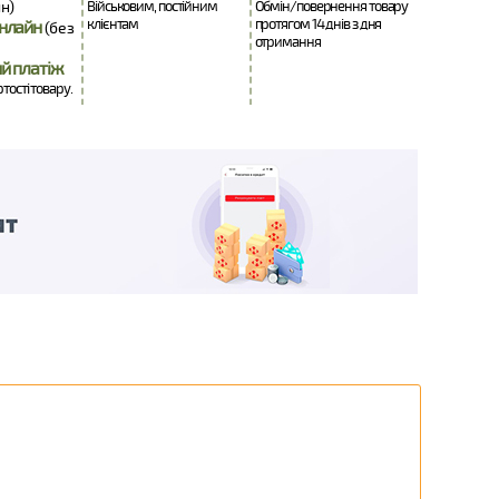
н)
Військовим, постійним
Обмін/повернення товару
клієнтам
протягом 14 днів з дня
нлайн
(без
отримання
й платіж
ртості товару.