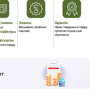
стинами
Знижки
Гарантія
н)
Військовим, постійним
Обмін/повернення товару
клієнтам
протягом 14 днів з дня
нлайн
(без
отримання
й платіж
ртості товару.