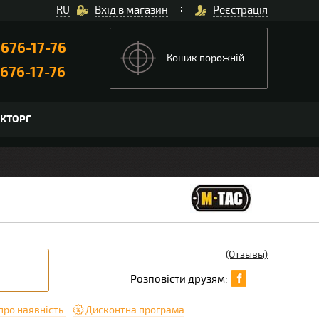
RU
Вхід в магазин
Реєстрація
)
676-17-76
Кошик порожній
676-17-76
ЬКТОРГ
(Отзывы)
Розповісти друзям:
про наявність
Дисконтна програма