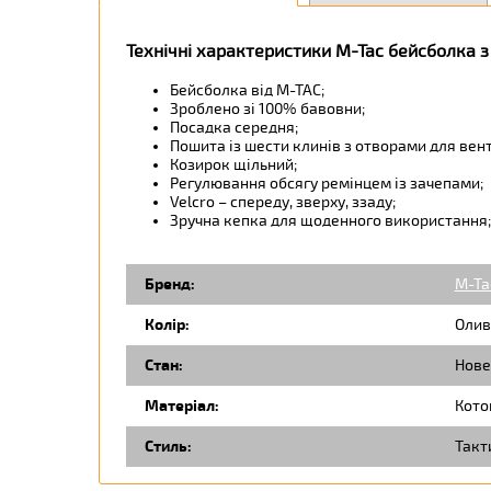
Технічні характеристики M-Tac бейсболка 
Бейсболка від М-ТАС;
Зроблено зі 100% бавовни;
Посадка середня;
Пошита із шести клинів з отворами для вент
Козирок щільний;
Регулювання обсягу ремінцем із зачепами;
Velcro – спереду, зверху, ззаду;
Зручна кепка для щоденного використання;
Бренд:
M-Ta
Колір:
Олив
Стан:
Нове
Матеріал:
Кото
Стиль:
Такт