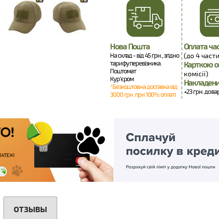
Нова Пошта
Оплата ча
На склад - від 45 грн., згідно
(до 4 части
тарифу перевізника.
Карткою о
Поштомат
комісії)
Кур'єром
Накладени
*Безкоштовна доставка від
+23 грн. до ва
3000 грн. при 100% оплаті
ОТЗЫВЫ