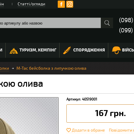
ін
Статті/огляди
(098
(099)
И
ТУРИЗМ, КЕМПІНГ
СПОРЯДЖЕННЯ
ВІЙС
олки
M-Tac бейсболка з липучкою олива
чкою олива
Артикул: 40519001
167 грн.
Додати в обране
Повідомити 