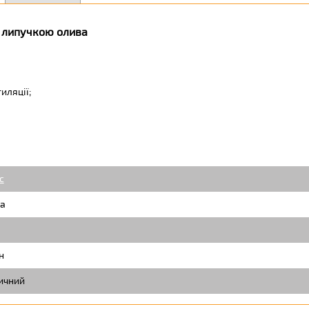
з липучкою олива
иляції;
c
а
н
ичний