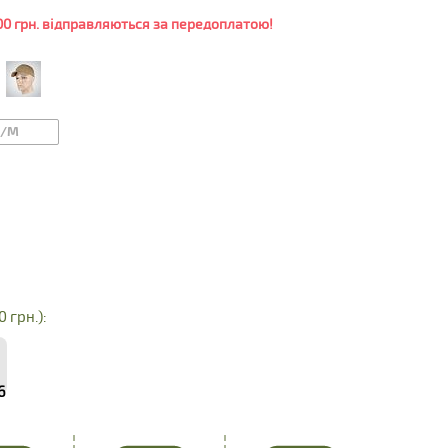
0 грн. відправляються за передоплатою!
S/M
0 грн.):
6