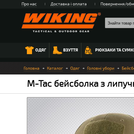
Про нас
Доставка і оплата
Повернення/обм
ОДЯГ
ВЗУТТЯ
РЮКЗАКИ ТА СУМК
Головна
Каталог
Одяг
Головні убори
Бейсб
M-Tac бейсболка з липу