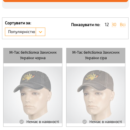
Сортувати за:
12
30
Всі
Показувати по:
Популярністю
M-Tac бейсболка Захисник
M-Tac бейсболка Захисник
України чорна
України сіра
Немає в наявності
Немає в наявності