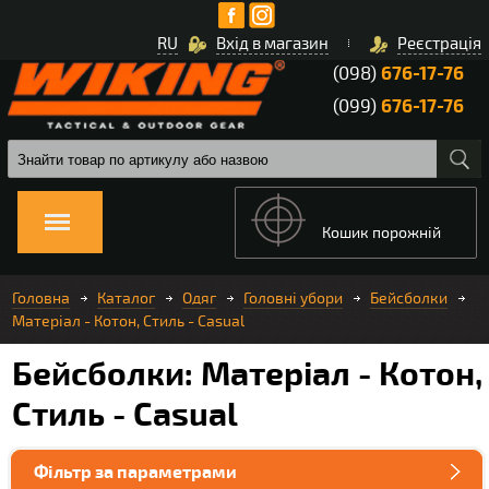
RU
Вхід в магазин
Реєстрація
(098)
676-17-76
(099)
676-17-76
Кошик порожній
Головна
Каталог
Одяг
Головні убори
Бейсболки
Матеріал - Котон, Стиль - Casual
Бейсболки: Матеріал - Котон,
Стиль - Casual
Фільтр за параметрами