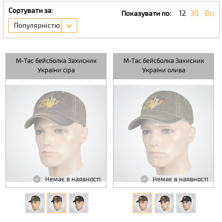
Сортувати за:
12
30
Всі
Показувати по:
Популярністю
M-Tac бейсболка Захисник
M-Tac бейсболка Захисник
України сіра
України олива
Немає в наявності
Немає в наявності