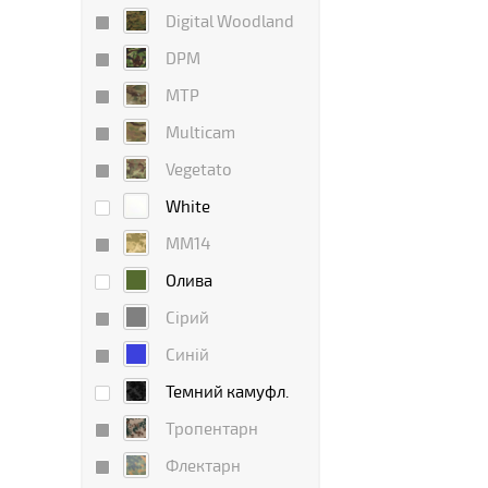
Digital Woodland
DPM
MTP
Multicam
Vegetato
White
ММ14
Олива
Сірий
Синій
Темний камуфл.
Тропентарн
Флектарн