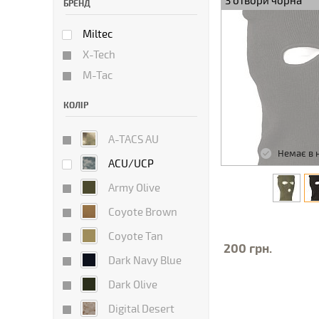
3 отвори чорна
БРЕНД
Miltec
X-Tech
M-Tac
КОЛІР
A-TACS AU
Немає в 
ACU/UCP
Army Olive
Coyote Brown
Coyote Tan
200 грн.
Dark Navy Blue
Dark Olive
Digital Desert