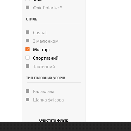
Фліс Polartec®
СТИЛЬ
Casual
З малюнком
Мілітарі
Спортивний
Тактичний
ТИП ГОЛОВНИХ УБОРІВ
Балаклава
Шапка флісова
Очистити фільтр