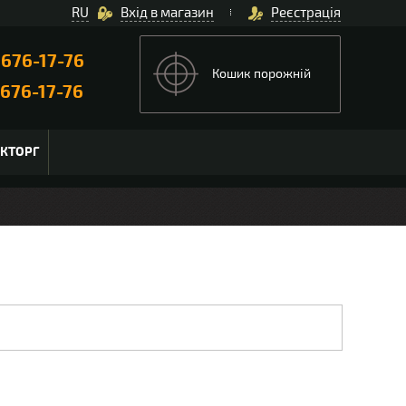
RU
Вхід в магазин
Реєстрація
)
676-17-76
Кошик порожній
676-17-76
ЬКТОРГ