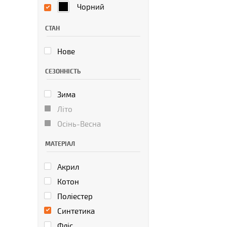
Чорний
СТАН
Нове
СЕЗОННІСТЬ
Зима
Літо
Осінь-Весна
МАТЕРІАЛ
Акрил
Котон
Поліестер
Синтетика
Фліс