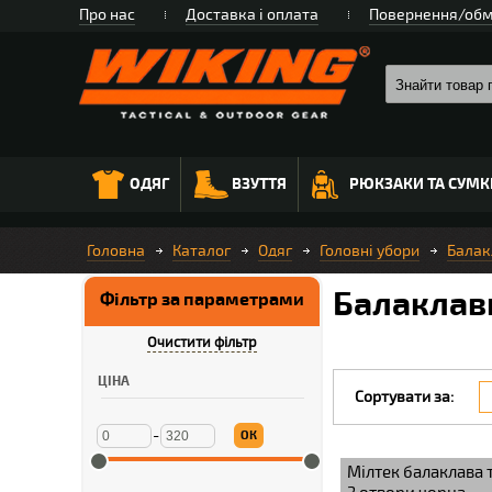
Про нас
Доставка і оплата
Повернення/обм
ОДЯГ
ВЗУТТЯ
РЮКЗАКИ ТА СУМК
Головна
Каталог
Одяг
Головні убори
Балак
Балаклав
Фільтр за параметрами
Очистити фільтр
ЦІНА
Сортувати за:
-
ОК
Мілтек балаклава 