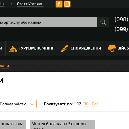
ін
Статті/огляди
(098
(099)
И
ТУРИЗМ, КЕМПІНГ
СПОРЯДЖЕННЯ
ВІЙС
лави
и
12
30
Всі
Популярністю
Показувати по:
тонка в'язка
Мілтек балаклава 3 отвори